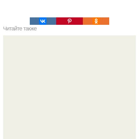
Читайте также
Братик Анджелины - просто мужская версия
прекрасного!