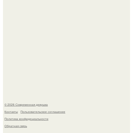
Рацион 1400 калорий.
Спустя годы актеры хоррора "Тело Дженнифер" сильно
изменились, пройдя путь от подростковых кумиров до
мировых звезд.
© 2026 Современная девушка
Контакты
Пользовательское соглашение
Политика конфидециальности
Обратная связь