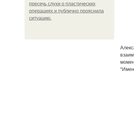
пресечь слухи о пластических
операциях и публично прояснила
ситуацию.
Алекс
взаим
момен
"Имен