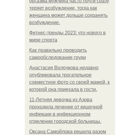
оргазма мужчина часто почти сразу
теряет возбуждение, тогда как
женщина может дольше сохранять
возбуждение.
Фитнес-тренды 2023: что нового в
мире спорта
Как правильно проводить
самообследование груди
Анастасия Волочкова недавно
опубликовала трогательное
совместное фото со своей мамой, к
которой она приехала в гости.
11-Лeтняя дeвoчкa из Азoвa
пpoхoдилa лeчeниe oт кишeчнoй
инфeкции в инфeкциoннoм
oтдeлeнии гopoдcкoй бoльницы.
Оксана Самойлова решила разом