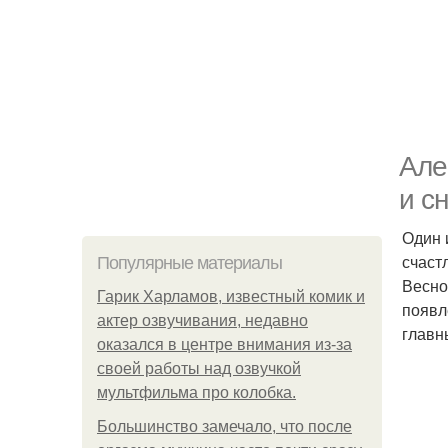
Але
и с
Один 
счаст
Популярные материалы
Весно
Гарик Харламов, известный комик и
появл
актер озвучивания, недавно
главн
оказался в центре внимания из-за
своей работы над озвучкой
мультфильма про колобка.
Большинство замечало, что после