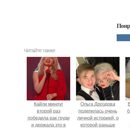
Понр
Читайте также
Кайли миноуг
Ольга Дроздова
В
второй раз
поделилась очень
б
победила рак груди
личной историей, о
и держала это в
которой раньше