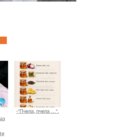
-"Пчела, пчела …".
аз
ти