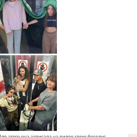
ля этого она записала на видео свою беседус