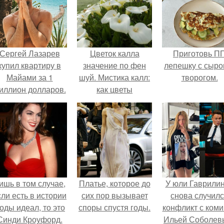
Сергей Лазарев
Цветок калла
Приготовь П
купил квартиру в
значение по фен
лепешку с сыро
Майами за 1
шуй. Мистика калл:
творогом.
иллион долларов.
как цветы
привлекают счастье
и любовь (поверья
и легенды)
ишь в том случае,
Платье, которое до
У юли Гаврили
сли есть в истории
сих пор вызывает
снова случил
оды идеал, то это
споры спустя годы.
конфликт с ком
Синди Кроуфорд.
Ильей Соболев