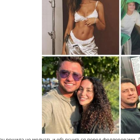
тян решила не молчать и объясниться перед фолловерами. Д