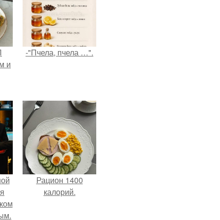
П
-"Пчела, пчела …".
м и
ной
Рацион 1400
ся
калорий.
иком
ым.