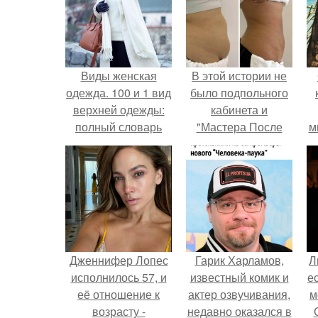
Виды женская
В этой истории не
одежда. 100 и 1 вид
было подпольного
верхней одежды:
кабинета и
полный словарь
"Мастера После
м
видов пальто,
Двухнедельных
курток и прочего
Курсов".
Дженнифер Лопес
Гарик Харламов,
Л
исполнилось 57, и
известный комик и
е
её отношение к
актер озвучивания,
м
возрасту -
недавно оказался в