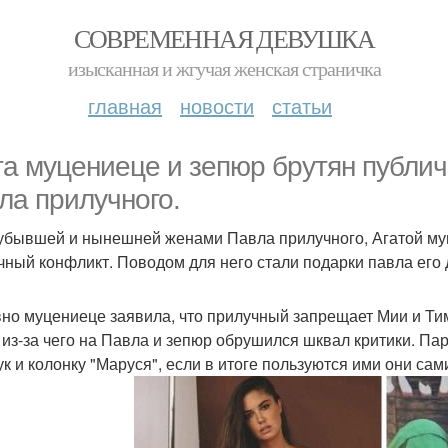
СОВРЕМЕННАЯ ДЕВУШКА
изысканная и жгучая женская страничка
главная
новости
статьи
та муцениеце и зепюр брутян публич
ла прилучного.
бывшей и нынешней женами Павла прилучного, Агатой муц
чный конфликт. Поводом для него стали подарки павла его 
но муцениеце заявила, что прилучный запрещает Мии и Ти
 из-за чего на Павла и зепюр обрушился шквал критики. Па
ук и колонку "Маруся", если в итоге пользуются ими они сами