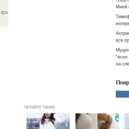
Мией 
⇦
Тимоф
интер
Актри
все пр
Муцен
"ясно
на сл
Понр
Читайте также