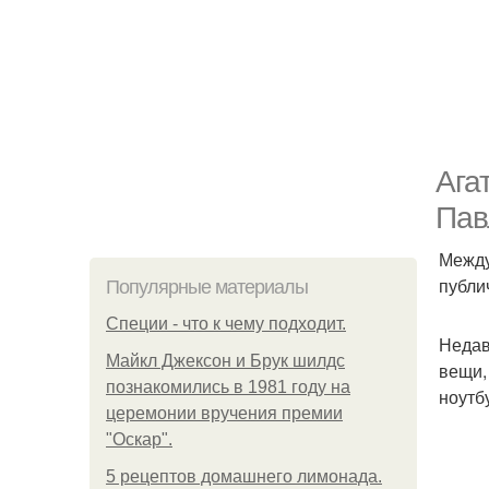
Ага
Пав
Между
публи
Популярные материалы
Специи - что к чему подходит.
Недав
Майкл Джексон и Брук шилдс
вещи,
познакомились в 1981 году на
ноутб
церемонии вручения премии
"Оскар".
5 рецептов домашнего лимонада.