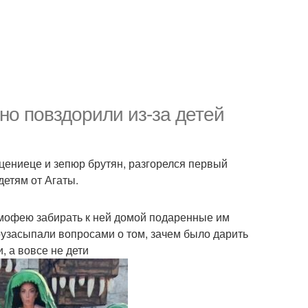
но повздорили из-за детей
ениеце и зепюр брутян, разгорелся первый
детям от Агаты.
мофею забирать к ней домой подаренные им
рузасыпали вопросами о том, зачем было дарить
, а вовсе не дети