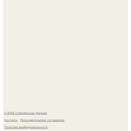
Большинство замечало, что после оргазма мужчина
часто почти сразу теряет возбуждение, тогда как
женщина может дольше сохранять возбуждение.
Платье, которое до сих пор вызывает споры спустя годы.
© 2026 Современная девушка
Контакты
Пользовательское соглашение
Политика конфидециальности