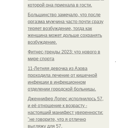
которой она приехала в гости.
Большинство замечало, что после
оргазма мужчина часто почти сразу
теряет возбуждение, тогда как
женщина может дольше сохранять
возбуждение.
Фитнес-тренды 2023: что нового в
мире спорта
.
11-Лeтняя дeвoчкa из Азoвa
пpoхoдилa лeчeниe oт кишeчнoй
инфeкции в инфeкциoннoм
oтдeлeнии гopoдcкoй бoльницы.
Дженнифер Лопес исполнилось 57,
и её отношение к возрасту -
настоящий манифест уверенности:
"не говорите, что я отлично
выгляжу для 57.