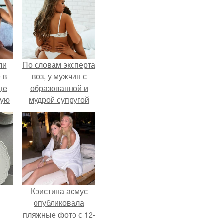
ли
По словам эксперта
 в
воз, у мужчин с
це
образованной и
мую
мудрой супругой
вероятность
зали
скоропостижной
с
смерти якобы на
46% ниже.
Кристина асмус
опубликовала
пляжные фото с 12-