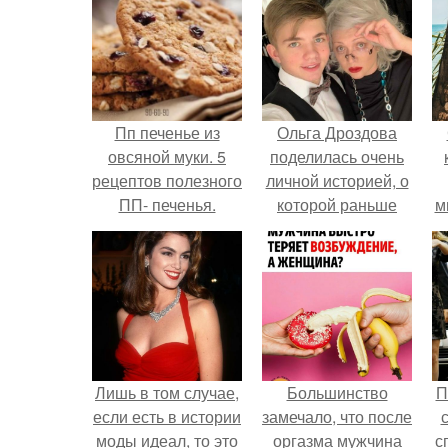
Пп печенье из
Ольга Дроздова
овсяной муки. 5
поделилась очень
рецептов полезного
личной историей, о
ПП- печенья.
которой раньше
м
почти не говорила.
Лишь в том случае,
Большинство
П
если есть в истории
замечало, что после
моды идеал, то это
оргазма мужчина
с