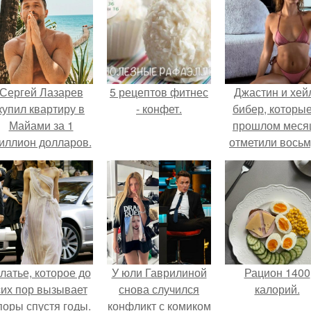
Сергей Лазарев
5 рецептов фитнес
Джастин и хей
купил квартиру в
- конфет.
бибер, которые
Майами за 1
прошлом меся
иллион долларов.
отметили вось
годовщину
помолвки, пока
новые фото 
совместного
отдыха.
латье, которое до
У юли Гаврилиной
Рацион 1400
сих пор вызывает
снова случился
калорий.
поры спустя годы.
конфликт с комиком