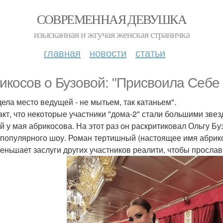
СОВРЕМЕННАЯ ДЕВУШКА
изысканная и жгучая женская страничка
главная
новости
статьи
икосов о Бузовой: "Присвоила Себе 
ела место ведущей - не мытьем, так катаньем".
акт, что некоторые участники "дома-2" стали большими зве
й у мая абрикосова. На этот раз он раскритиковал Ольгу Бу
 популярного шоу. Роман тертишный (настоящее имя абрик
еньшает заслуги других участников реалити, чтобы прослав