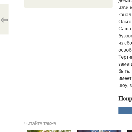
делал
извин
канал
⇦
Ольго
Саша 
бузов
из сб
освоб
Терти
замет
быть.
имеет
шоу, 
Понр
Читайте также