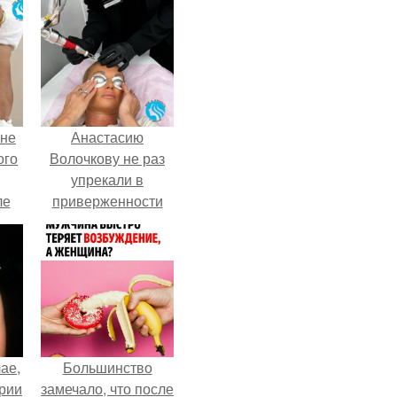
 не
Анастасию
ого
Волочкову не раз
упрекали в
ле
приверженности
ых
устаревшим бьюти -
процедурам.
ае,
Большинство
ории
замечало, что после