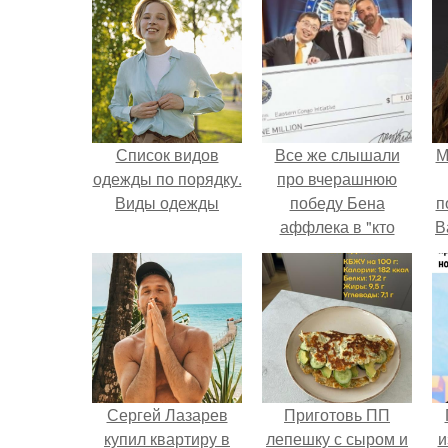
Список видов
Все же слышали
М
одежды по порядку.
про вчерашнюю
Виды одежды
победу Бена
п
аффлека в "кто
В
хочет стать
миллионером?
Сергей Лазарев
Приготовь ПП
купил квартиру в
лепешку с сыром и
и