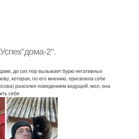
Успех"дома-2".
здами, до сих пор вызывает бурю негативных
зову, которая, по его мнению, присвоила себе
осова) разозлен поведением ведущей, мол, она
ить себя