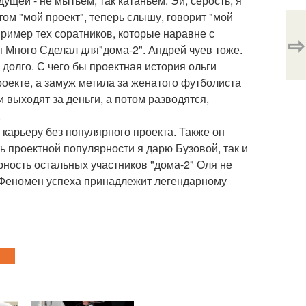
ущей - не мытьем, так катаньем. Эй, серость, я
ом "мой проект", теперь слышу, говорит "мой
пример тех соратников, которые наравне с
⇨
я Много Сделал для"дома-2". Андрей чуев тоже.
долго. С чего бы проектная история ольги
екте, а замуж метила за женатого футболиста
 выходят за деньги, а потом разводятся,
.
карьеру без популярного проекта. Также он
ть проектной популярности я дарю Бузовой, так и
ярность остальных участников "дома-2" Оля не
. Феномен успеха принадлежит легендарному