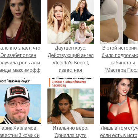
ало кто знает, что
Даутцен крус.
В этой истории
Элизабет олсен
Действующий ангел
было подпольн
олучила роль алы
Victoria's Secret,
кабинета и
анды максимофф
известная
"Мастера Пос
не сразу.
голубоглазая
Двухнедельн
красотка,
Курсов".
снимающаяся в
реклaмных роликах
средств для
макияжа.
Гарик Харламов,
Итальяно веро:
Лишь в том случ
звестный комик и
Орнелла мути
если есть в ист