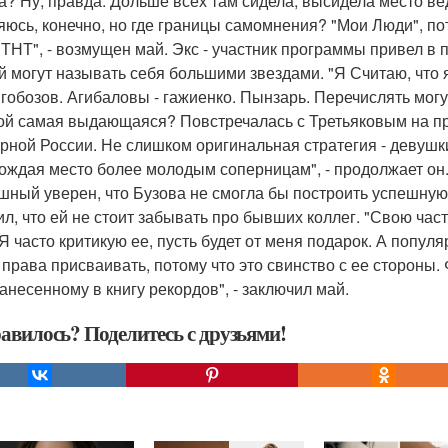
а? Ну, правда. Дольше всех там сидела, высидела место вед
яюсь, конечно, но где границы самомнения? "Мои Люди", пот
 ТНТ", - возмущен май. Экс - участник программы привел в 
й могут называть себя большими звездами. "Я Считаю, что 
гобозов. Агибаловы - гажиенко. Пынзарь. Перечислять могу 
ой самая выдающаяся? Повстречалась с Третьяковым на про
орной России. Не слишком оригинальная стратегия - девушки
ождая место более молодым соперницам", - продолжает он
шный уверен, что Бузова не смогла бы построить успешную 
ил, что ей не стоит забывать про бывших коллег. "Свою час
 Я часто критикую ее, пусть будет от меня подарок. А попул
 права присваивать, потому что это свинство с ее стороны
занесенному в книгу рекордов", - заключил май.
авилось? Поделитесь с друзьями!