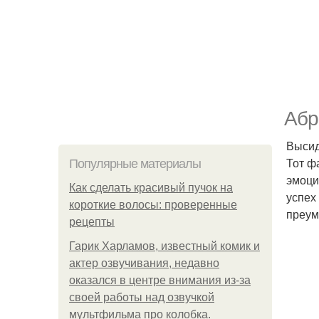
Абр
Высид
Тот ф
Популярные материалы
эмоци
Как сделать красивый пучок на
успех
короткие волосы: проверенные
преум
рецепты
Гарик Харламов, известный комик и
актер озвучивания, недавно
оказался в центре внимания из-за
своей работы над озвучкой
мультфильма про колобка.