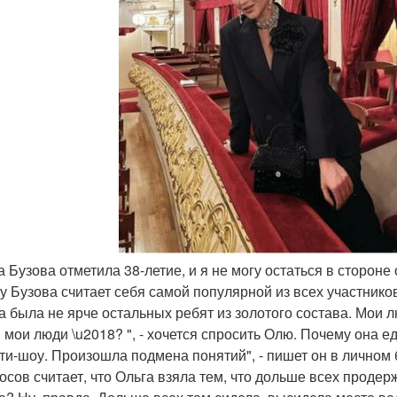
га Бузова отметила 38-летие, и я не могу остаться в сторон
у Бузова считает себя самой популярной из всех участников 
а была не ярче остальных ребят из золотого состава. Мои лю
, мои люди \u2018? ", - хочется спросить Олю. Почему она
ти-шоу. Произошла подмена понятий", - пишет он в личном 
осов считает, что Ольга взяла тем, что дольше всех продерж