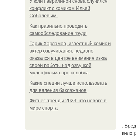
У юли Гаврилиной снова случился
конфликт с комиком Ильей
Соболевым.
Как правильно проводить
самообследование груди
Гарик Харламов, известный комик и
актер озвучивания, недавно
оказался в центре внимания из-за
своей работы над озвучкой
мультфильма про колобка.
Какие специи лучше использовать
для вяления баклажанов
Фитнес-тренды 2023: что нового в
мире спорта
. Бре
килог