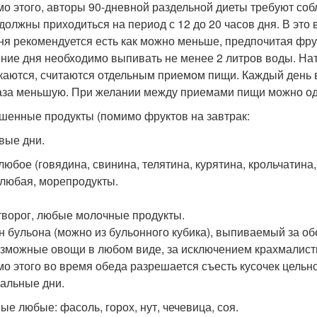
о этого, авторы 90-дневной раздельной диеты требуют со
должны приходиться на период с 12 до 20 часов дня. В это 
ня рекомендуется есть как можно меньше, предпочитая фру
ение дня необходимо выпивать не менее 2 литров воды. На
каются, считаются отдельным приемом пищи. Каждый день в
аза меньшую. При желании между приемами пищи можно од
шенные продукты (помимо фруктов на завтрак:
вые дни.
любое (говядина, свинина, телятина, курятина, крольчатина
любая, морепродукты.
творог, любые молочные продукты.
н бульона (можно из бульонного кубика), выпиваемый за об
зможные овощи в любом виде, за исключением крахмалистых
о этого во время обеда разрешается съесть кусочек цельн
альные дни.
ые любые: фасоль, горох, нут, чечевица, соя.