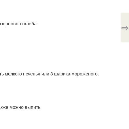
озернового хлеба.
⇨
ть мелкого печенья или 3 шарика мороженого.
акже можно выпить.