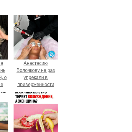
ва
Анастасию
ень
Волочкову не раз
, о
упрекали в
ше
приверженности
ла.
устаревшим бьюти -
процедурам.