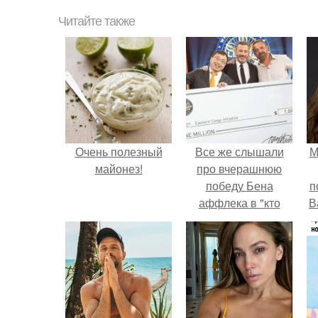
Читайте также
Очень полезный
Все же слышали
М
майонез!
про вчерашнюю
победу Бена
п
аффлека в "кто
В
хочет стать
миллионером?