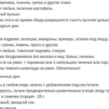
ерловка, пшенка, гречка и другие злаки.
 любые, включая картофель.
ой бульон.
о этого во время обеда разрешается съесть кусочек цельн
одные дни.
е изделия: лепешки, макароны, крекеры, основа под пиццу.
 гречка, ячмень, просо и другие.
 любые, томатная подлива, специи.
ка бездрожжевая без молока и яиц: блины, печенье.
сти на ужин: 1 пирожное или 3 небольших печенья или горс
ка темного шоколада на ужин. Обязательно!
инные дни.
ы в любом виде, можно с добавлением подсластителя.
рукты, лучше предварительно размоченные в воде (воду т
и семечки (порция - 25 г.
овый, овощной сок.
е овощи.