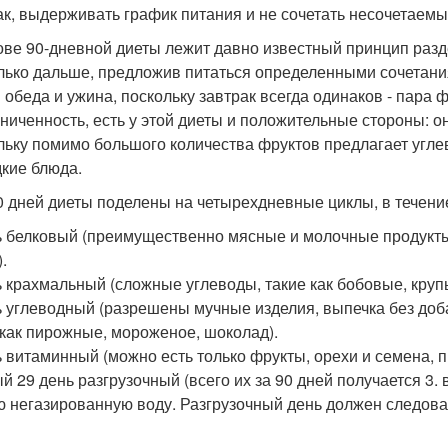
ак, выдерживать график питания и не сочетать несочетаемые
ове 90-дневной диеты лежит давно известный принцип раз
лько дальше, предложив питаться определенными сочетания
 обеда и ужина, поскольку завтрак всегда одинаков - пара 
аниченность, есть у этой диеты и положительные стороны: 
льку помимо большого количества фруктов предлагает угле
дкие блюда.
0 дней диеты поделены на четырехдневные циклы, в течени
ь белковый (преимущественно мясные и молочные продукт
.
ь крахмальный (сложные углеводы, такие как бобовые, круп
ь углеводный (разрешены мучные изделия, выпечка без доба
 как пирожные, мороженое, шоколад).
ь витаминный (можно есть только фрукты, орехи и семена, 
й 29 день разгрузочный (всего их за 90 дней получается 3. 
ю негазированную воду. Разгрузочный день должен следов