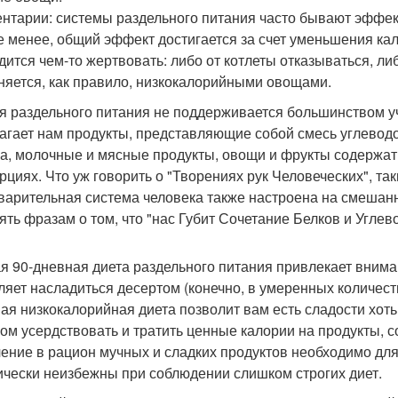
нтарии: системы раздельного питания часто бывают эффек
е менее, общий эффект достигается за счет уменьшения ка
дится чем-то жертвовать: либо от котлеты отказываться, ли
няется, как правило, низкокалорийными овощами.
я раздельного питания не поддерживается большинством уч
агает нам продукты, представляющие собой смесь углеводов
а, молочные и мясные продукты, овощи и фрукты содержат
рциях. Что уж говорить о "Творениях рук Человеческих", так
арительная система человека также настроена на смешанно
ть фразам о том, что "нас Губит Сочетание Белков и Углевод
я 90-дневная диета раздельного питания привлекает вниман
ляет насладиться десертом (конечно, в умеренных количест
ая низкокалорийная диета позволит вам есть сладости хоть
ом усердствовать и тратить ценные калории на продукты, 
ение в рацион мучных и сладких продуктов необходимо для
ически неизбежны при соблюдении слишком строгих диет.