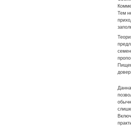
Комме
Тем н
прихо
запол
Теори
предл
семен
пропо
Пищев
доверя
Данна
позво
обычн
слишк
Включ
практ