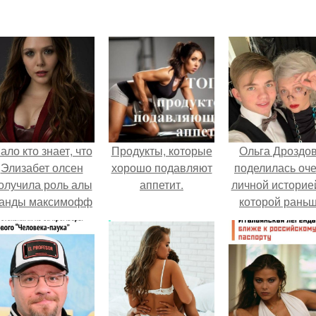
ало кто знает, что
Продукты, которые
Ольга Дроздо
Элизабет олсен
хорошо подавляют
поделилась оч
олучила роль алы
аппетит.
личной историей
анды максимофф
которой рань
не сразу.
почти не говори