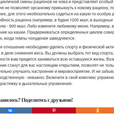
цикличной смены рационов не нова и представляет особый
ия не позволяет организму привыкнуть к новому рациону, п
нее, для этого необязательно садиться на какую-то особую 
ийность рациона (например, в будни 1200 ккал, в выходные -
елю - 900 ккал. Либо измените любимому меню. Например, 
ние на кашки. Придерживаться определенных циклов совер
н, когда темпы похудения замедляются.
е отношение необходимо уделить спорту и физической акти
 в деле снижения веса. Вы должны выбрать тот вид спорта,
ности вам придется заниматься всю оставшуюся жизнь. Воз
ние станут для вас настоящим открытием, позволят не тольк
тельно улучшить настроение и мировосприятие. И не забыв
водственную - неважно. Включите в свой комплекс упражнен
 растяжку и дыхательные упражнения.
авилось? Поделитесь с друзьями!