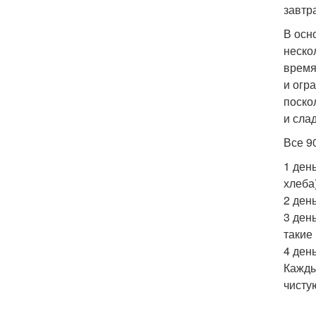
завтр
В осн
неско
время
и огр
поско
и сла
Все 9
1 ден
хлеба)
2 ден
3 ден
такие
4 ден
Кажды
чисту