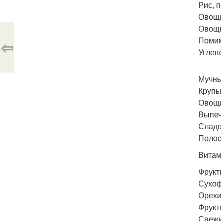
Рис, п
Овощи
Овощн
Помим
⇦
Углев
Мучны
Крупы:
Овощи
Выпеч
Сладо
Полос
Витам
Фрукт
Сухоф
Орехи 
Фрукт
Свежи