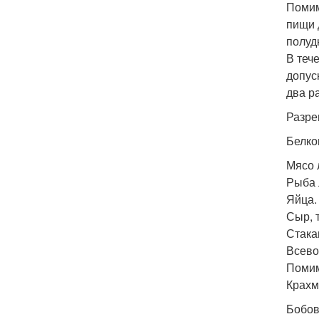
Помим
пищи 
полуд
В теч
допус
два р
Разре
Белко
Мясо 
Рыба 
Яйца.
Сыр, 
Стака
Всево
Помим
Крахм
Бобов