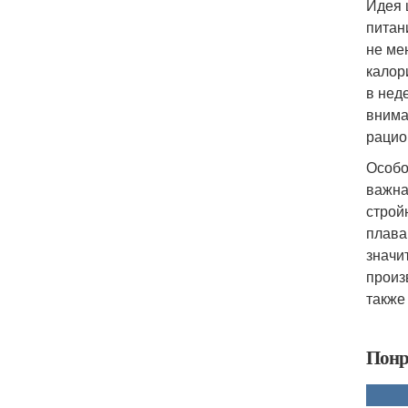
Идея 
питан
не ме
калор
в нед
внима
рацио
Особо
важна
строй
плава
значи
произ
также
Понр