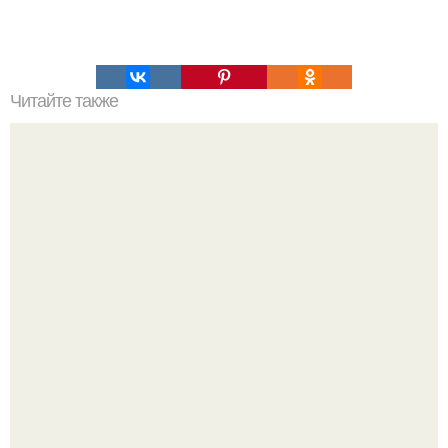
Читайте также
Творожная вкуснятина без выпечки.