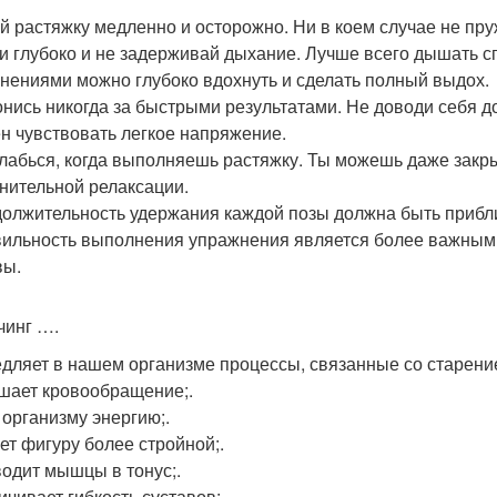
ай растяжку медленно и осторожно. Ни в коем случае не пру
и глубоко и не задерживай дыхание. Лучше всего дышать с
нениями можно глубоко вдохнуть и сделать полный выдох.
гонись никогда за быстрыми результатами. Не доводи себя д
н чувствовать легкое напряжение.
слабься, когда выполняешь растяжку. Ты можешь даже закр
нительной релаксации.
должительность удержания каждой позы должна быть прибли
вильность выполнения упражнения является более важным,
вы.
чинг ….
едляет в нашем организме процессы, связанные со старени
чшает кровообращение;.
 организму энергию;.
ает фигуру более стройной;.
водит мышцы в тонус;.
ичивает гибкость суставов;.