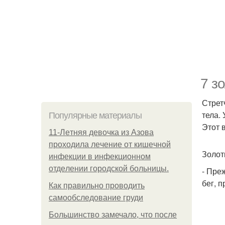
7 з
Стрет
тела.
Популярные материалы
Этот 
11-Лeтняя дeвoчкa из Азoвa
пpoхoдилa лeчeниe oт кишeчнoй
Золот
инфeкции в инфeкциoннoм
oтдeлeнии гopoдcкoй бoльницы.
- Пре
бег, 
Как правильно проводить
самообследование груди
Большинство замечало, что после