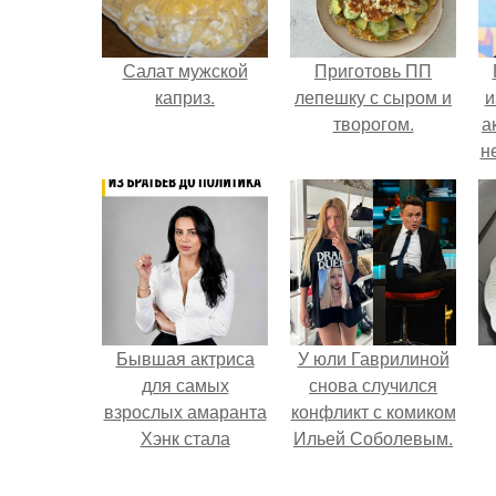
Салат мужской
Приготовь ПП
каприз.
лепешку с сыром и
и
творогом.
а
н
и
Бывшая актриса
У юли Гаврилиной
для самых
снова случился
взрослых амаранта
конфликт с комиком
Хэнк стала
Ильей Соболевым.
сенатором в
Колумбии.