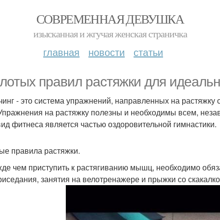
СОВРЕМЕННАЯ ДЕВУШКА
изысканная и жгучая женская страничка
главная
новости
статьи
олотых правил растяжки для идеаль
чинг - это система упражнений, направленных на растяжку 
 Упражнения на растяжку полезны и необходимы всем, незав
вид фитнеса является частью оздоровительной гимнастики.
ые правила растяжки.
жде чем приступить к растягиванию мышц, необходимо обяз
приседания, занятия на велотренажере и прыжки со скакалко