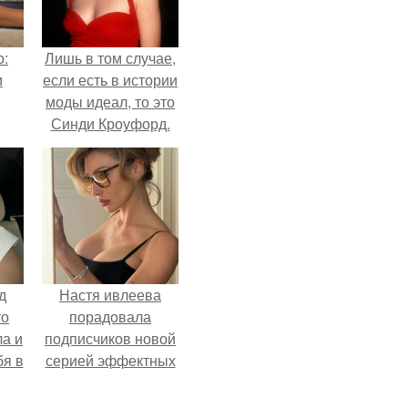
о:
Лишь в том случае,
и
если есть в истории
моды идеал, то это
Синди Кроуфорд.
д
Настя ивлеева
то
порадовала
ла и
подписчиков новой
бя в
серией эффектных
снимков - и, как
обычно, вызвала