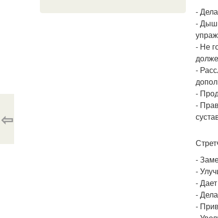
- Дел
- Дыш
упраж
- Не 
долже
- Рас
допол
- Про
- Пра
⇦
суста
Стрет
- Зам
- Улу
- Дает
- Дел
- При
- Увел