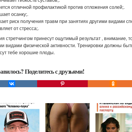
яется отличной профилактикой против отложения солей;.
шает осанку;.
жает риск получения травм при занятиях другими видами спо
вляет от стресса;.
ия стретчингом принесут ощутимый результат , внимание, тол
ми видами физической активности. Тренировки должны быть
сут тебе хорошие плоды.
авилось? Поделитесь с друзьями!