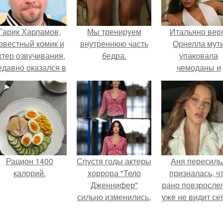
Гарик Харламов,
Мы тренируем
Итальяно вер
звестный комик и
внутреннюю часть
Орнелла мут
ктер озвучивания,
бедра.
упаковала
едавно оказался в
чемоданы и
центре внимания
готовится
з-за своей работы
обзавестись
над озвучкой
красным
мультфильма про
паспортом.
колобка.
Рацион 1400
Спустя годы актеры
Аня пересиль
калорий.
хоррора "Тело
призналась, ч
Дженнифер"
рано повзросле
сильно изменились,
уже не видит се
пройдя путь от
школе.
подростковых