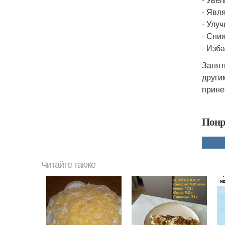
- Явл
- Улуч
- Сни
- Изба
Занят
други
прине
Понр
Читайте также