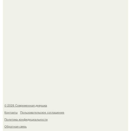
Бывшая актриса для самых взрослых амаранта Хэнк
стала сенатором в Колумбии.
У юли Гаврилиной снова случился конфликт с комиком
Ильей Соболевым.
© 2026 Современная девушка
Контакты
Пользовательское соглашение
Политика конфидециальности
Обратная связь