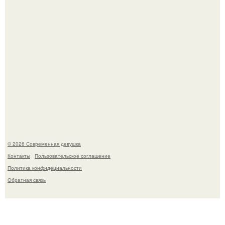
Платье, которое до сих пор вызывает споры спустя годы.
© 2026 Современная девушка
Контакты
Пользовательское соглашение
Политика конфидециальности
Обратная связь