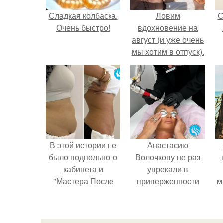
Сладкая колбаска.
Ловим
С
Очень быстро!
вдохновение на
август (и уже очень
мы хотим в отпуск).
В этой истории не
Анастасию
было подпольного
Волочкову не раз
кабинета и
упрекали в
"Мастера После
приверженности
м
Двухнедельных
устаревшим бьюти -
Курсов".
процедурам.