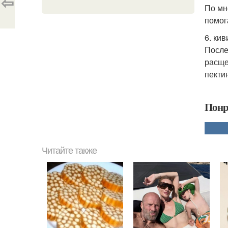
⇦
По мн
помог
6. кив
После
расще
пекти
Понр
Читайте также