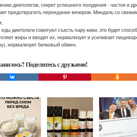
ению диетологов, секрет успешного похудения - частое и д
ает предотвратить переедание вечером. Миндаль со свежим
и.
 еды диетологи советуют съесть пару киви, это будет спос
пляет жиры и вводит их, нормализует и усиливает пищеваре
ну), нормализует белковый обмен.
авилось? Поделитесь с друзьями!