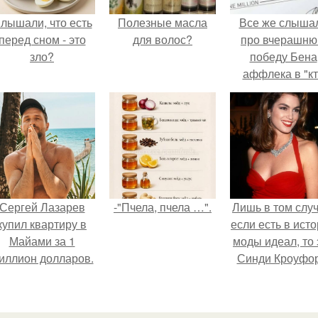
лышали, что есть
Полезные масла
Все же слыша
перед сном - это
для волос?
про вчерашн
зло?
победу Бена
аффлека в "к
хочет стать
миллионером
Сергей Лазарев
-"Пчела, пчела …".
Лишь в том случ
купил квартиру в
если есть в ист
Майами за 1
моды идеал, то 
иллион долларов.
Синди Кроуфор