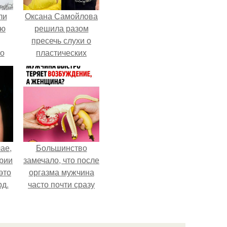
ли
Оксана Самойлова
юю
решила разом
пресечь слухи о
то
пластических
операциях и
?
публично
прояснила
ситуацию.
ае,
Большинство
ории
замечало, что после
это
оргазма мужчина
д.
часто почти сразу
теряет
возбуждение, тогда
как женщина может