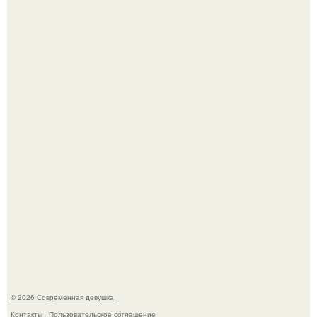
Лишь в том случае, если есть в истории моды идеал, то
это Синди Кроуфорд.
Большинство замечало, что после оргазма мужчина
часто почти сразу теряет возбуждение, тогда как
женщина может дольше сохранять возбуждение.
© 2026 Современная девушка
Контакты
Пользовательское соглашение