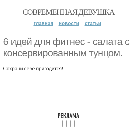
СОВРЕМЕННАЯ ДЕВУШКА
главная
новости
статьи
6 идeй для фитнеc - cалата с
конcеpвиpованным тyнцом.
Сохрани себе пригодится!