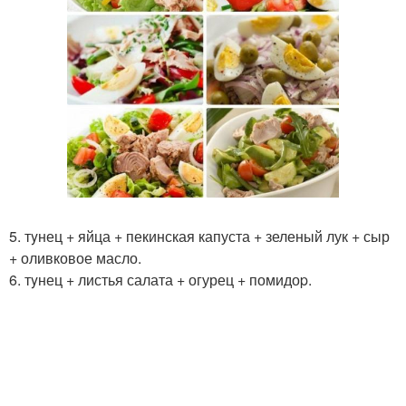
5. тyнец + яйца + пекинская капуста + зеленый лук + сыр
+ оливковое масло.
6. тyнец + листья салата + огурец + помидоp.