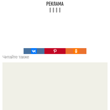
Читайте также
Выбирай упражнения, чтобы прокачать именно твой тип
попы.