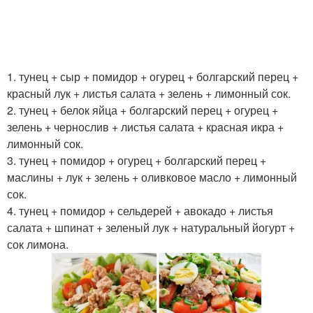
1. тунец + сыр + помидор + огурец + болгарский перец +
красный лук + листья салата + зелень + лимонный сок.
2. тунец + белок яйца + болгарский перец + огурец +
зелень + чернослив + листья салата + кpaсная икра +
лимонный сок.
3. тyнец + помидор + огурец + болгарский перец +
маслины + лук + зелень + оливковое масло + лимонный
сок.
4. тyнец + помидор + сельдерей + авокадо + листья
салата + шпинат + зеленый лук + натуральный йогурт +
сок лимона.