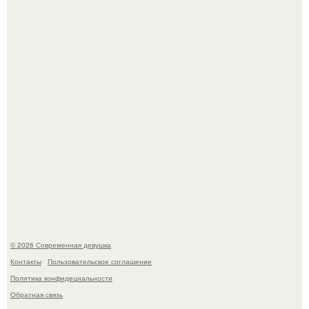
Соцсети захлестнула волна тревожных сообщений о
загадочном "Июньском Феномене".
Мы привыкли считать сахар обычной и безобидной
частью ежедневного рациона.
© 2026 Современная девушка
Контакты
Пользовательское соглашение
Политика конфидециальности
Обратная связь