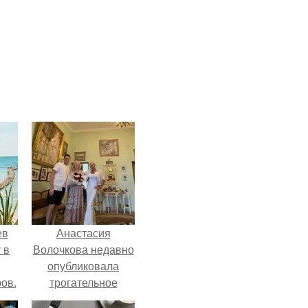
ев
Анастасия
 в
Волочкова недавно
опубликовала
ов.
трогательное
совместное фото