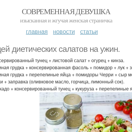
СОВРЕМЕННАЯ ДЕВУШКА
изысканная и жгучая женская страничка
главная
новости
статьи
дей диетических салатов на ужин.
нсервированный тунец + листовой салат + огурец + кинза.
риная грудка + консервированная фасоль + помидор + лук + з
риная грудка + перепелиные яйца + помидоры Черри + сыр 
и + заправка (оливковое масло, горчица, лимонный сок).
окадо + консервированный тунец + кукуруза + перепелиные я