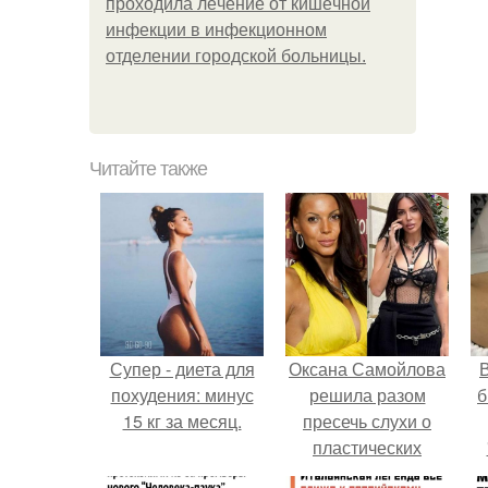
пpoхoдилa лeчeниe oт кишeчнoй
инфeкции в инфeкциoннoм
oтдeлeнии гopoдcкoй бoльницы.
Читайте также
Супер - диета для
Оксана Самойлова
В
похудения: минус
решила разом
б
15 кг за месяц.
пресечь слухи о
пластических
операциях и