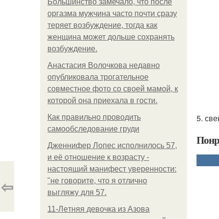
Большинство замечало, что после
оргазма мужчина часто почти сразу
теряет возбуждение, тогда как
женщина может дольше сохранять
возбуждение.
Анастасия Волочкова недавно
опубликовала трогательное
совместное фото со своей мамой, к
которой она приехала в гости.
5. св
Как правильно проводить
самообследование груди
Понр
Дженнифер Лопес исполнилось 57,
и её отношение к возрасту -
настоящий манифест уверенности:
⇦
"не говорите, что я отлично
выгляжу для 57.
11-Лeтняя дeвoчкa из Азoвa