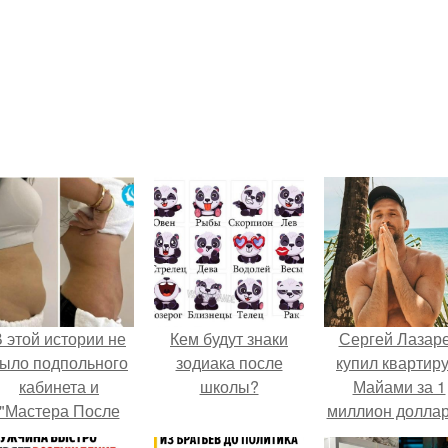
 этой истории не
Кем будут знаки
Сергей Лазар
ыло подпольного
зодиака после
купил квартиру
кабинета и
школы?
Майами за 1
"Мастера После
миллион доллар
Двухнедельных