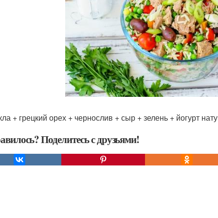
екла + грецкий орех + чернослив + сыр + зелень + йогурт нат
авилось? Поделитесь с друзьями!