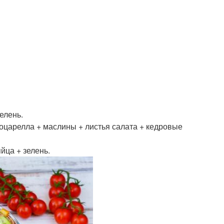
елень.
моцарелла + маслины + листья салата + кедровые
йца + зелень.