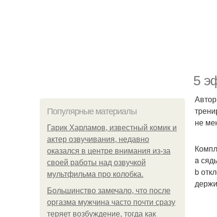
5 э
Автор
трени
Популярные материалы
не ме
Гарик Харламов, известный комик и
актер озвучивания, недавно
Компл
оказался в центре внимания из-за
a сяд
своей работы над озвучкой
b отк
мультфильма про колобка.
держи
Большинство замечало, что после
оргазма мужчина часто почти сразу
теряет возбуждение, тогда как