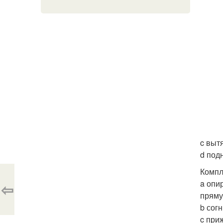
c выт
d под
Компл
a опи
⇦
пряму
b сог
c при