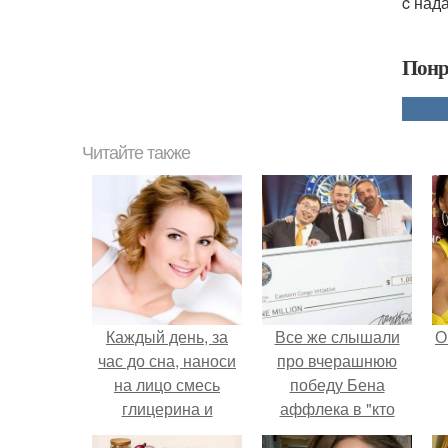
c над
Понр
Читайте также
Каждый день, за
Все же слышали
О
час до сна, наноси
про вчерашнюю
на лицо смесь
победу Бена
глицерина и
аффлека в "кто
витамина Е. *.
хочет стать