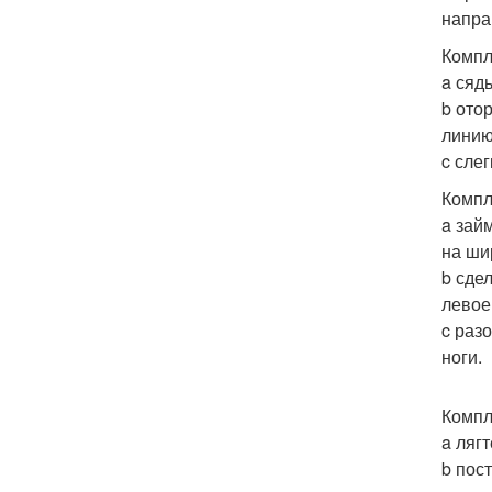
напра
Компл
a сяд
b ото
линию
c сле
Компл
a зай
на ши
b сде
левое
c раз
ноги.
Компл
a ляг
b пос