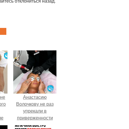
айтесь отклониться назад.
 не
Анастасию
ого
Волочкову не раз
упрекали в
ле
приверженности
ых
устаревшим бьюти -