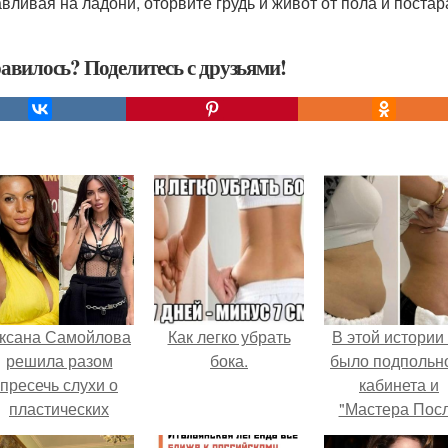
авливая на ладони, оторвите грудь и живот от пола и постар
авилось? Поделитесь с друзьями!
ксана Самойлова
Как легко убрать
В этой истории
решила разом
бока.
было подпольн
пресечь слухи о
кабинета и
пластических
"Мастера Пос
операциях и
Двухнедельн