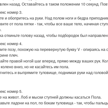
влен назад. Оставайтесь в таком положении 10 секунд. Пов
екс номер 3.
ьте и обопритесь на руки. Над полом ноги и бедра приподни
рвите от пола пятки - так, чтобы все ваше тело, начиная с
.
гка откиньте голову назад, чтобы подбородок был направлен 
екс номер 4.
мите позу, похожую на перевернутую букву V - опираясь на
рине плеч.
лайте правой ногой шаг вперед, прямо между ваших рук. Ко
 колено вниз, но не касайтесь им пола.
огнитесь и выпрямите туловище, поднимая руки над головой
екс номер 5.
те на живот. Лоб и мыски ступней должны касаться Пола.
тавьте ладони на пол, по бокам туловища - так, чтобы паль