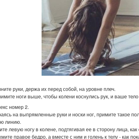
яните руки, держа их перед собой, на уровне плеч.
нимите ноги выше, чтобы колени коснулись рук, и ваше тело 
екс номер 2.
раясь на выпрямленные руки и носки ног, примите такое п
ю линию.
ните левую ногу в колене, подтягивая ее в сторону лица, как
жмите правое бедро, а вместе с ним и голень к телу - как п