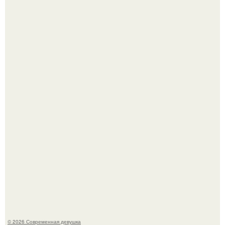
Лишь в том случае, если есть в истории моды идеал, то
это Синди Кроуфорд.
Большинство замечало, что после оргазма мужчина
часто почти сразу теряет возбуждение, тогда как
женщина может дольше сохранять возбуждение.
© 2026 Современная девушка