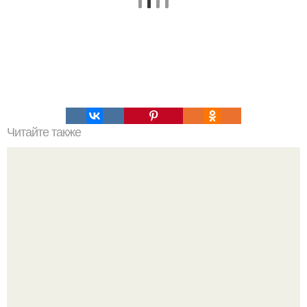
Читайте также
10 грубых ошибок в использовании масел для волос. 5
главных ошибок в использовании масла для волос