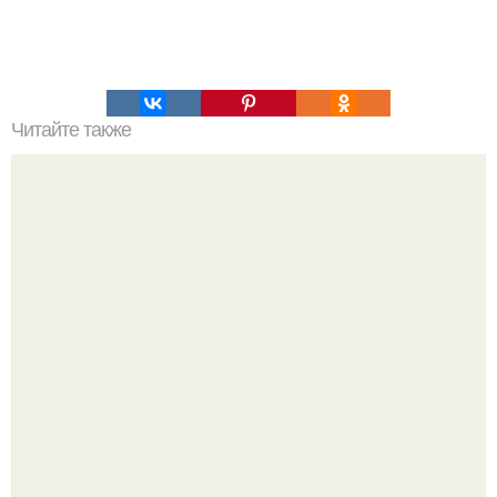
Читайте также
Поздравить лучшую подругу с днем рождения своими
словами красиво. 100 слов о лучшей подруге