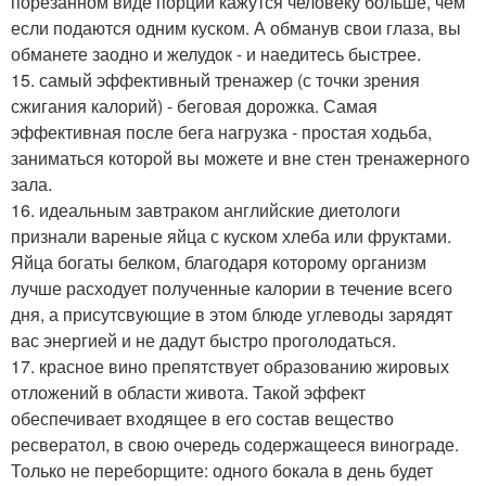
порезанном виде порции кажутся человеку больше, чем
если подаются одним куском. А обманув свои глаза, вы
обманете заодно и желудок - и наедитесь быстрее.
15. самый эффективный тренажер (с точки зрения
сжигания калорий) - беговая дорожка. Самая
эффективная после бега нагрузка - простая ходьба,
заниматься которой вы можете и вне стен тренажерного
зала.
16. идеальным завтраком английские диетологи
признали вареные яйца с куском хлеба или фруктами.
Яйца богаты белком, благодаря которому организм
лучше расходует полученные калории в течение всего
дня, а присутсвующие в этом блюде углеводы зарядят
вас энергией и не дадут быстро проголодаться.
17. красное вино препятствует образованию жировых
отложений в области живота. Такой эффект
обеспечивает входящее в его состав вещество
ресвератол, в свою очередь содержащееся винограде.
Только не переборщите: одного бокала в день будет