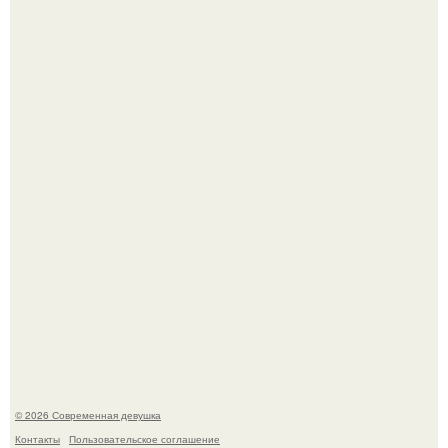
У юли Гаврилиной снова случился конфликт с комиком
Ильей Соболевым.
Рацион 1400 калорий.
© 2026 Современная девушка
Контакты
Пользовательское соглашение