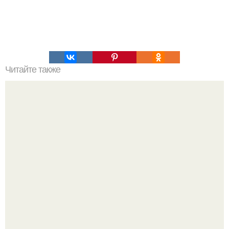
Читайте также
Как избежать ошибок при похудении за 30 дней