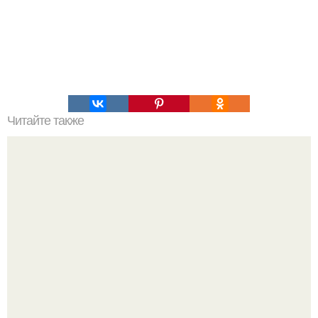
Читайте также
Виды женская одежда. 100 и 1 вид верхней одежды:
полный словарь видов пальто, курток и прочего