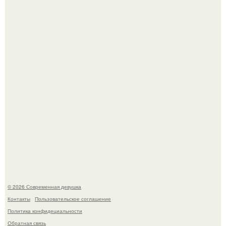
"Врачи Принимали мой Затяжной Кашель за Астму, но
это Оказался рак".
Девушка разместила объявление о чёрном котёнке, и
первого малыша быстро забрали в новый дом.
© 2026 Современная девушка
Контакты
Пользовательское соглашение
Политика конфидециальности
Обратная связь