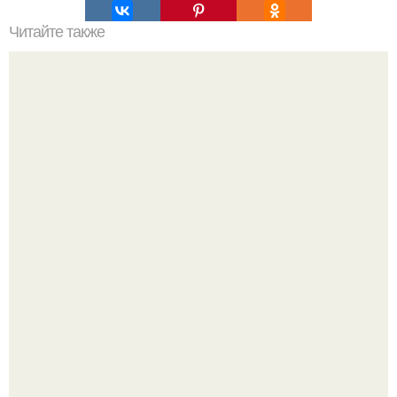
Читайте также
Как организовать свое время для достижения порядка
По словам эксперта воз, у мужчин с образованной и
мудрой супругой вероятность скоропостижной смерти
якобы на 46% ниже.