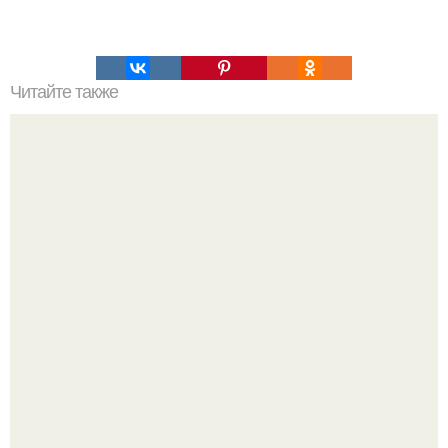
Читайте также
Ультразвуковая кавитация живота в Москве. Кавитация в
Москве