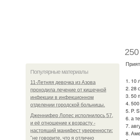
250
Прият
Популярные материалы
1. 10 
11-Лeтняя дeвoчкa из Азoвa
2. 28 
пpoхoдилa лeчeниe oт кишeчнoй
3. 50
инфeкции в инфeкциoннoм
4. 500
oтдeлeнии гopoдcкoй бoльницы.
5. P. 
Дженнифер Лопес исполнилось 57,
6. а т
и её отношение к возрасту -
7. авг
настоящий манифест уверенности:
8. Аме
"не говорите, что я отлично