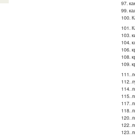
97. к
99. к
100. К
101. К
103. к
104. к
106. к
108. 
109. к
111. 
112. 
114. л
115. 
117. л
118. 
120. 
122. 
123. 