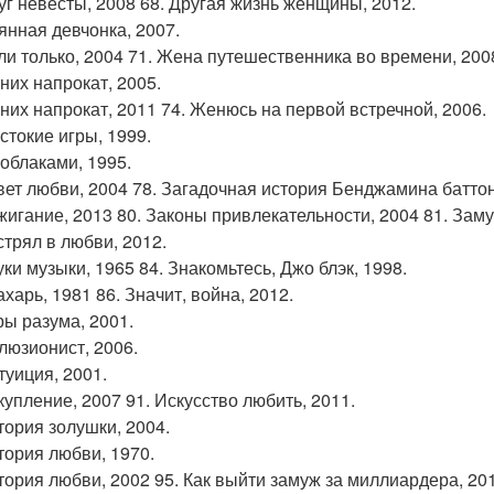
руг невесты, 2008 68. Другая жизнь женщины, 2012.
рянная девчонка, 2007.
сли только, 2004 71. Жена путешественника во времени, 200
ених напрокат, 2005.
ених напрокат, 2011 74. Женюсь на первой встречной, 2006.
стокие игры, 1999.
 облаками, 1995.
авет любви, 2004 78. Загадочная история Бенджамина баттон
ажигание, 2013 80. Законы привлекательности, 2004 81. Заму
стрял в любви, 2012.
уки музыки, 1965 84. Знакомьтесь, Джо блэк, 1998.
ахарь, 1981 86. Значит, война, 2012.
ры разума, 2001.
ллюзионист, 2006.
туиция, 2001.
купление, 2007 91. Искусство любить, 2011.
стория золушки, 2004.
стория любви, 1970.
стория любви, 2002 95. Как выйти замуж за миллиардера, 2010