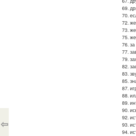
67. д
69. д
70. е
72. ж
73. ж
75. же
76. за
77. з
79. з
82. за
83. зв
85. зн
87. иг
88. и
89. ин
90. ис
92. и
⇦
93. и
94. и