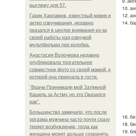
9. анг
выгляжу для 57.
10. ан
12. а
Гарик Харламов, известный комик и
14. ба
актер озвучивания, недавно
оказался в центре внимания из-за
своей работы над озвучкой
мультфильма про колобка.
Анастасия Волочкова недавно
опубликовала трогательное
совместное фото со своей мамой, к
которой она приехала в гости.
"Врачи Принимали мой Затяжной
Кашель за Астму, но это Оказался
рак".
Большинство замечало, что после
16. б
оргазма мужчина часто почти сразу
18. б
теряет возбуждение, тогда как
19. б
женщина может дольше сохранять