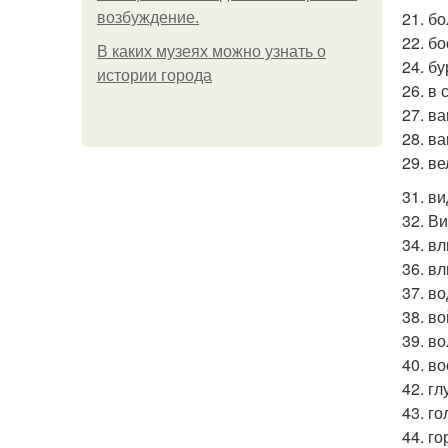
21. б
возбуждение.
22. б
В каких музеях можно узнать о
24. бу
истории города
26. в
27. ва
28. в
29. ве
31. ви
32. В
34. в
36. в
37. в
38. во
39. в
40. в
42. гл
43. го
44. г