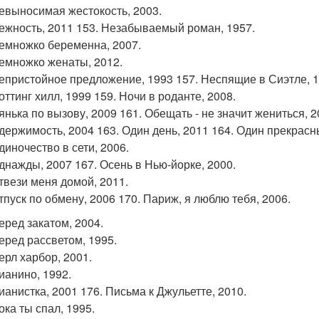
невыносимая жестокость, 2003.
нежность, 2011 153. Незабываемый роман, 1957.
немножко беременна, 2007.
немножко женаты, 2012.
непристойное предложение, 1993 157. Неспящие в Сиэтле, 1
оттинг хилл, 1999 159. Ночи в роданте, 2008.
нянька по вызову, 2009 161. Обещать - не значит жениться, 2
одержимость, 2004 163. Один день, 2011 164. Один прекрасн
диночество в сети, 2006.
однажды, 2007 167. Осень в Нью-йорке, 2000.
отвези меня домой, 2011.
отпуск по обмену, 2006 170. Париж, я люблю тебя, 2006.
еред закатом, 2004.
перед рассветом, 1995.
ерл харбор, 2001.
пианино, 1992.
пианистка, 2001 176. Письма к Джульетте, 2010.
ока ты спал, 1995.