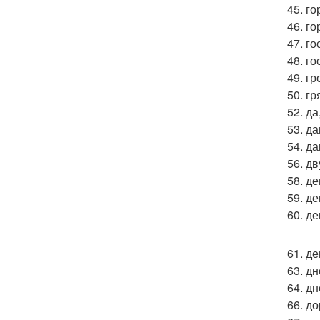
45. го
46. го
47. го
48. г
49. г
50. гр
52. да
53. д
54. да
56. д
58. д
59. де
60. д
61. де
63. д
64. дн
66. д