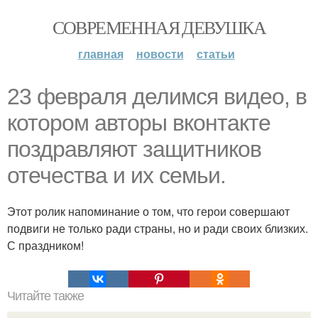
СОВРЕМЕННАЯ ДЕВУШКА
главная
новости
статьи
23 февраля делимся видео, в
котором авторы вконтакте
поздравляют защитников
отечества и их семьи.
Этот ролик напоминание о том, что герои совершают
подвиги не только ради страны, но и ради своих близких.
С праздником!
Читайте также