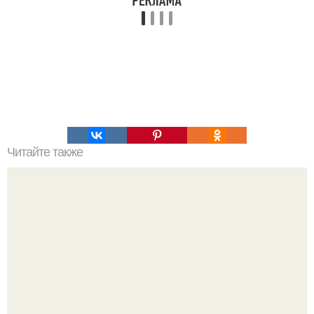
Читайте также
Актриса Агата муцениеце вызвала волну критики после
того, как запрыгнула на своего сына Тимофея, обняв его