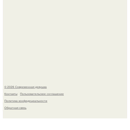
Итальяно веро: Орнелла мути упаковала чемоданы и
готовится обзавестись красным паспортом.
© 2026 Современная девушка
Контакты
Пользовательское соглашение
Политика конфидециальности
Обратная связь