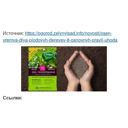
Источник:
https://ogorod.zelynyjsad.info/novosti/osen-
vremya-dlya-plodovyh-derevev-8-osnovnyh-pravil-uhoda
Ссылки: