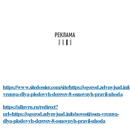
https://www.sitedossier.com/site/https://ogorod.zelynyjsad.inf
vremya-dlya-plodovyh-derevev-8-osnovnyh-pravil-uhoda
https://allnvrn.ru/redirect?
url=https://ogorod.zelynyjsad.info/novosti/osen-vremya-
dlya-plodovyh-derevev-8-osnovnyh-pravil-uhoda