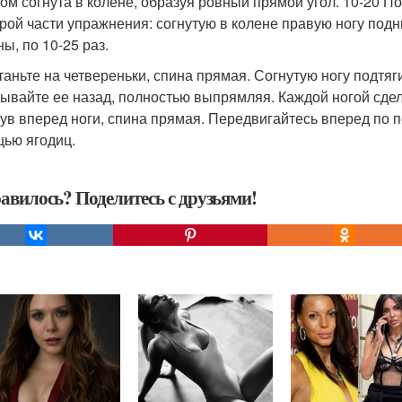
том согнута в колене, образуя ровный прямой угол. 10-20 
орой части упражнения: согнутую в колене правую ногу подн
ы, по 10-25 раз.
станьте на четвереньки, спина прямая. Согнутую ногу подтяги
ывайте ее назад, полностью выпрямляя. Каждой ногой сдела
ув вперед ноги, спина прямая. Передвигайтесь вперед по п
ью ягодиц.
авилось? Поделитесь с друзьями!