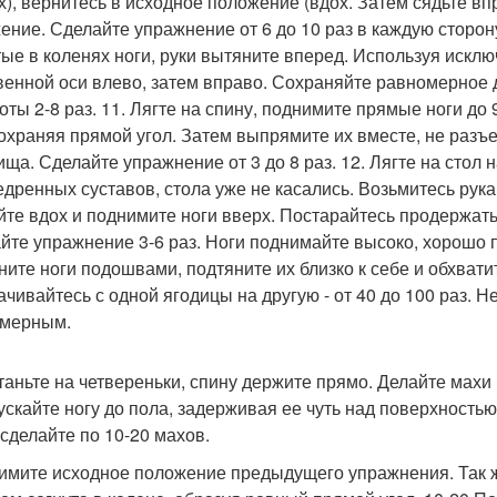
х), вернитесь в исходное положение (вдох. Затем сядьте вп
ение. Сделайте упражнение от 6 до 10 раз в каждую сторону
тые в коленях ноги, руки вытяните вперед. Используя иск
венной оси влево, затем вправо. Сохраняйте равномерное
оты 2-8 раз. 11. Лягте на спину, поднимите прямые ноги до 
сохраняя прямой угол. Затем выпрямите их вместе, не разъе
ща. Сделайте упражнение от 3 до 8 раз. 12. Лягте на стол н
едренных суставов, стола уже не касались. Возьмитесь рук
йте вдох и поднимите ноги вверх. Постарайтесь продержатьс
йте упражнение 3-6 раз. Ноги поднимайте высоко, хорошо п
ните ноги подошвами, подтяните их близко к себе и обхвати
ачивайтесь с одной ягодицы на другую - от 40 до 100 раз. 
мерным.
станьте на четвереньки, спину держите прямо. Делайте махи н
ускайте ногу до пола, задерживая ее чуть над поверхность
 сделайте по 10-20 махов.
римите исходное положение предыдущего упражнения. Так же