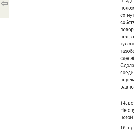
⇦
(выдо
полож
согну
собст
повор
пол, 
тулови
тазоб
сдела
Сдела
соеди
перек
равно
14. в
Не оп
ногой
15. п