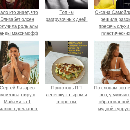
ало кто знает, что
Топ - 6
Оксана Самойл
Элизабет олсен
разгрузочных дней.
решила разо
олучила роль алы
пресечь слухи
анды максимофф
пластически
не сразу.
операциях и
публично
прояснила
ситуацию.
Сергей Лазарев
Приготовь ПП
По словам эксп
купил квартиру в
лепешку с сыром и
воз, у мужчин 
Майами за 1
творогом.
образованной
иллион долларов.
мудрой супруг
вероятность
скоропостижн
смерти якобы 