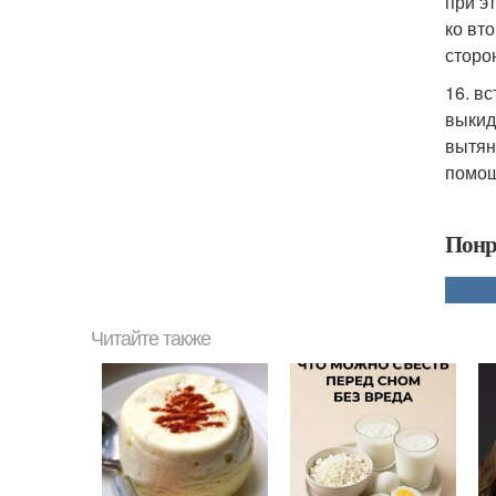
при э
ко вт
сторон
16. в
выкид
вытян
помощ
Понр
Читайте также