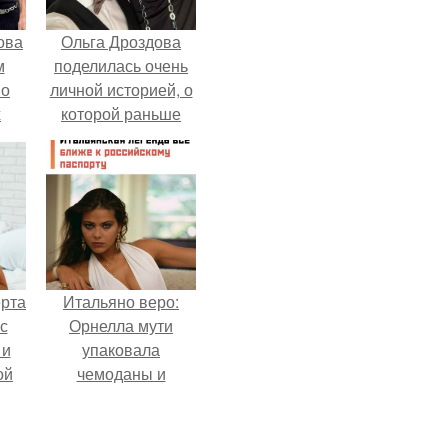
ова
Ольга Дроздова
м
поделилась очень
 о
личной историей, о
х
которой раньше
почти не говорила.
ерта
Итальяно веро:
с
Орнелла мути
 и
упаковала
ой
чемоданы и
готовится
ой
обзавестись
на
красным