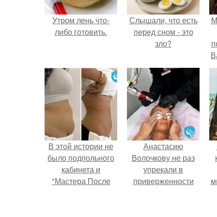
Утром лень что-
Слышали, что есть
М
либо готовить.
перед сном - это
зло?
п
В
В этой истории не
Анастасию
было подпольного
Волочкову не раз
кабинета и
упрекали в
"Мастера После
приверженности
м
Двухнедельных
устаревшим бьюти -
Курсов".
процедурам.