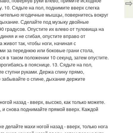
⇨
раво, повернув руки влево, примите исходное
. 10. Сядьте на пол, поднимите вверх слегка
лючительно ягодичные мышцы, повернитесь вокруг
 дыхание. Сделайте под музыку двойные
90 градусов. Опустите их влево от туловища на
диняя и не сгибая, опустите вправо от
а живот так, чтобы ноги, начиная с
ами за переднюю или боковые грани стола,
я в таком положении 10 секунд, затем опустите.
рогибаясь в пояснице. 13. Сядьте на пол,
те ступни руками. Держа спину прямо,
Не забывайте о спине, дыхание держите
огой назад - вверх, высоко, как только можете.
ю, и снова поднимайте прямой вверх. Каждой
 делайте махи ногой назад - вверх, только нога