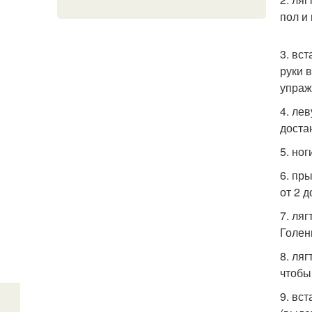
пол и
3. вс
руки 
упраж
4. ле
доста
5. ног
6. пр
от 2 
7. ля
Голен
8. ля
чтобы
9. вс