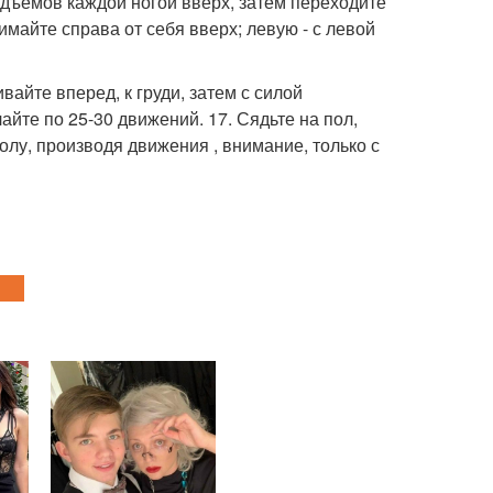
Подъемов каждой ногой вверх, затем переходите
имайте справа от себя вверх; левую - с левой
вайте вперед, к груди, затем с силой
йте по 25-30 движений. 17. Сядьте на пол,
олу, производя движения , внимание, только с