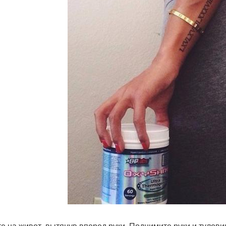
гте на живот, вытянув вперед руки. Поднимите руки и тулови