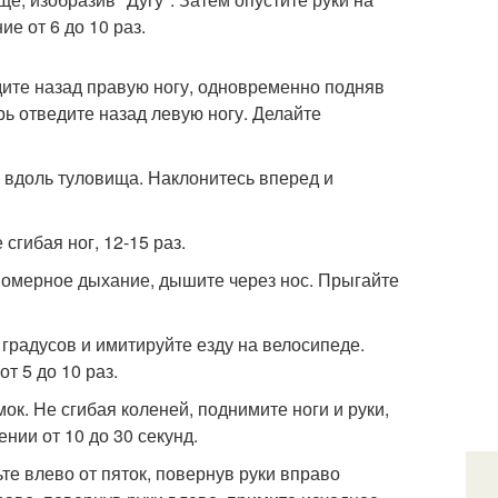
е от 6 до 10 раз.
едите назад правую ногу, одновременно подняв
рь отведите назад левую ногу. Делайте
ки вдоль туловища. Наклонитесь вперед и
 сгибая ног, 12-15 раз.
авномерное дыхание, дышите через нос. Прыгайте
5 градусов и имитируйте езду на велосипеде.
т 5 до 10 раз.
мок. Не сгибая коленей, поднимите ноги и руки,
нии от 10 до 30 секунд.
ьте влево от пяток, повернув руки вправо