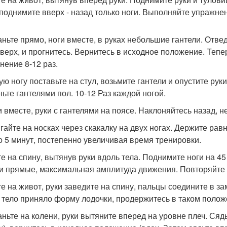
 поднимите вверх - назад только ноги. Выполняйте упражнени
таньте прямо, ноги вместе, в руках небольшие гантели. Отв
вверх, и прогнитесь. Вернитесь в исходное положение. Тепе
нение 8-12 раз.
вую ногу поставьте на стул, возьмите гантели и опустите ру
ньте гантелями пол. 10-12 Раз каждой ногой.
и вместе, руки с гантелями на поясе. Наклоняйтесь назад, не
ыгайте на носках через скакалку на двух ногах. Держите р
до 5 минут, постепенно увеличивая время тренировки.
гте на спину, вытянув руки вдоль тела. Поднимите ноги на 4
и прямые, максимальная амплитуда движения. Повторяйте о
гте на живот, руки заведите на спину, пальцы соедините в за
 тело приняло форму лодочки, продержитесь в таком положе
таньте на колени, руки вытяните вперед на уровне плеч. Сяд