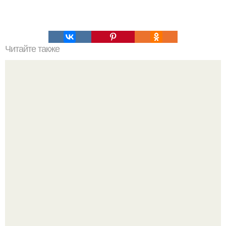
Читайте также
Творожное фитнес - печенье: сладкая радость для
худеющих.