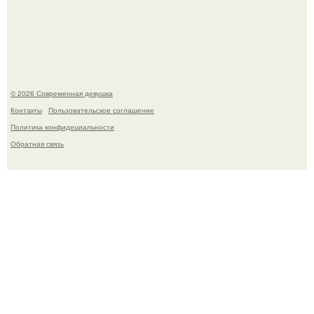
изменились, пройдя путь от подростковых кумиров до
мировых звезд.
© 2026 Современная девушка
Контакты
Пользовательское соглашение
Политика конфидециальности
Обратная связь