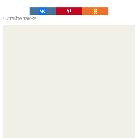
Читайте также
10 рецептов из слоёного теста.
Приготовь ПП лепешку с сыром и творогом.