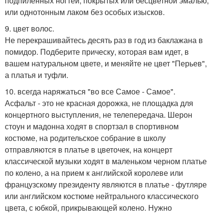
подпиленных ногтей, покрытых или бесцветной эмалью,
или однотонным лаком без особых изысков.
9. цвет волос.
Не перекрашивайтесь десять раз в год из баклажана в
помидор. Подберите прическу, которая вам идет, в
вашем натуральном цвете, и меняйте не цвет "Перьев",
а платья и туфли.
10. всегда наряжаться "во все Самое - Самое".
Асфальт - это не красная дорожка, не площадка для
концертного выступления, не телепередача. Шерон
стоун и мадонна ходят в спортзал в спортивном
костюме, на родительское собрание в школу
отправляются в платье в цветочек, на концерт
классической музыки ходят в маленьком черном платье
по колено, а на прием к английской королеве или
французскому президенту являются в платье - футляре
или английском костюме нейтрального классического
цвета, с юбкой, прикрывающей колено. Нужно