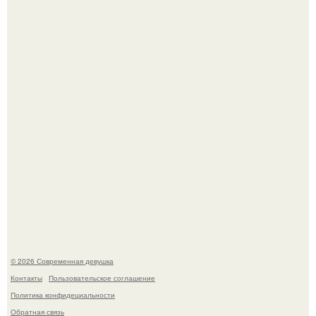
Луис Мигель и Мэрайя Кэри - одна из самых элегантных
и обсуждаемых пар конца 90-х.
Настя Макаревич и её бывший супруг поженились на
борту круизного лайнера.
© 2026 Современная девушка
Контакты
Пользовательское соглашение
Политика конфидециальности
Обратная связь