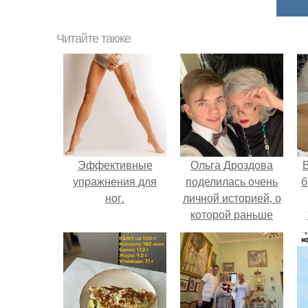
Читайте также
Эффективные
Ольга Дроздова
В
упражнения для
поделилась очень
б
ног.
личной историей, о
которой раньше
почти не говорила.