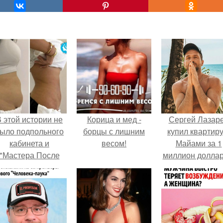
 этой истории не
Корица и мед -
Сергей Лазар
ыло подпольного
борцы с лишним
купил квартиру
кабинета и
весом!
Майами за 1
"Мастера После
миллион доллар
Двухнедельных
Курсов".