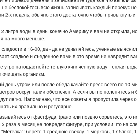
, не беспокойтесь всю жизнь записывать каждый перекус не
ии 2-х недель, обычно этого достаточно чтобы привыкнуть 
 2 литра воды в день, конечно Америку я вам не открыла, но
ся на много меньше.
 сладости в 16-00, да - да не удивляйтесь, ученные выясни
вает сладкое и съеденное вами в это время не навредит ва
е утро натощак пейте теплую кипяченную воду, теплая вод
т очищать организм.
й день утром или после обеда качайте пресс всего по 10 ми
метров вокруг талии обеспечен. А если вы не поленитесь и бу
уйдут легко. Напоминаю, что все советы я пропустила через 
нять их правильно и регулярно.
азывайтесь от фастфуда, (рано или поздно сорветесь, это не 
 2 раза в месяц не повредят фигуре, при условии что на сл
 "Метелка": берете 1 среднюю свеклу, 1 морковь, 1 яблоко, 