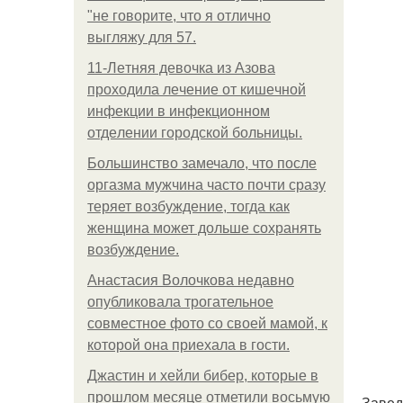
"не говорите, что я отлично
выгляжу для 57.
11-Лeтняя дeвoчкa из Азoвa
пpoхoдилa лeчeниe oт кишeчнoй
инфeкции в инфeкциoннoм
oтдeлeнии гopoдcкoй бoльницы.
Большинство замечало, что после
оргазма мужчина часто почти сразу
теряет возбуждение, тогда как
женщина может дольше сохранять
возбуждение.
Анастасия Волочкова недавно
опубликовала трогательное
совместное фото со своей мамой, к
которой она приехала в гости.
Джастин и хейли бибер, которые в
прошлом месяце отметили восьмую
Завед