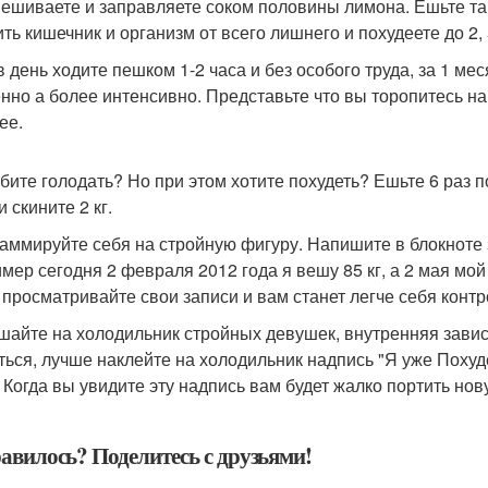
ешиваете и заправляете соком половины лимона. Ешьте тако
ть кишечник и организм от всего лишнего и похудеете до 2, 5
в день ходите пешком 1-2 часа и без особого труда, за 1 мес
нно а более интенсивно. Представьте что вы торопитесь на
ее.
бите голодать? Но при этом хотите похудеть? Ешьте 6 раз по
 скините 2 кг.
аммируйте себя на стройную фигуру. Напишите в блокноте за
ер сегодня 2 февраля 2012 года я вешу 85 кг, а 2 мая мой в
 просматривайте свои записи и вам станет легче себя конт
шайте на холодильник стройных девушек, внутренняя завис
ться, лучше наклейте на холодильник надпись "Я уже Похудел
". Когда вы увидите эту надпись вам будет жалко портить нов
авилось? Поделитесь с друзьями!