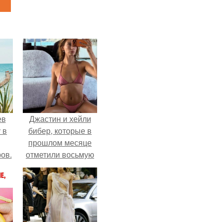
ев
Джастин и хейли
 в
бибер, которые в
прошлом месяце
ов.
отметили восьмую
годовщину
помолвки, показали
новые фото с
совместного
отдыха.