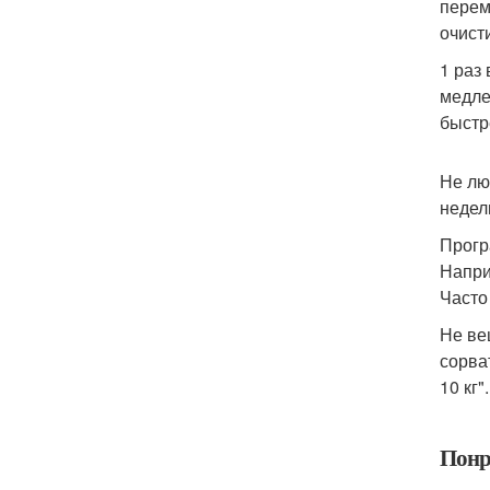
перем
очисти
1 раз 
медле
быстр
Не лю
недели
Прогр
Наприм
Часто
Не ве
сорва
10 кг
Понр