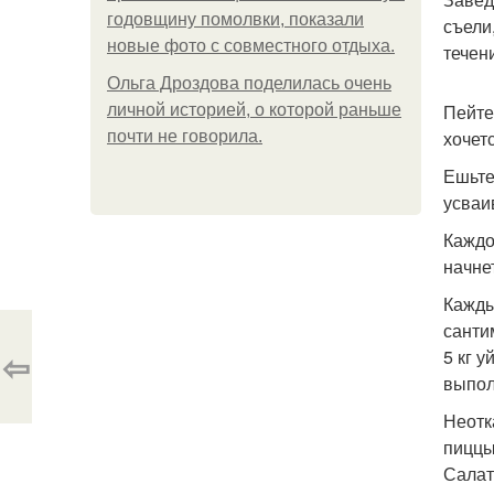
годовщину помолвки, показали
съели
новые фото с совместного отдыха.
течен
Ольга Дроздова поделилась очень
Пейте
личной историей, о которой раньше
хочет
почти не говорила.
Ешьте
усваи
Каждо
начне
Кажды
санти
⇦
5 кг 
выпол
Неотк
пиццы
Салат