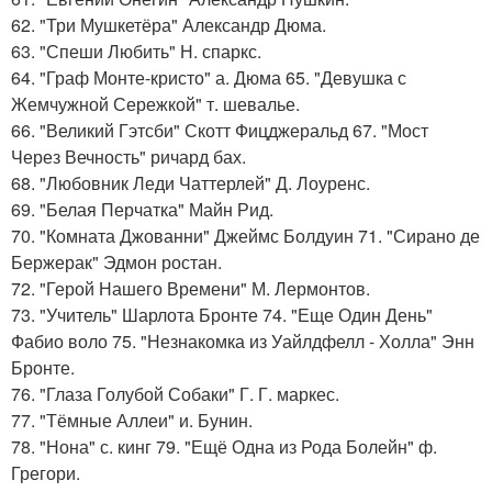
62. "Три Мушкетёра" Александр Дюма.
63. "Спеши Любить" Н. спаркс.
64. "Граф Монте-кристо" а. Дюма 65. "Девушка с
Жемчужной Сережкой" т. шевалье.
66. "Великий Гэтсби" Скотт Фицджеральд 67. "Мост
Через Вечность" ричард бах.
68. "Любовник Леди Чаттерлей" Д. Лоуренс.
69. "Белая Перчатка" Майн Рид.
70. "Комната Джованни" Джеймс Болдуин 71. "Сирано де
Бержерак" Эдмон ростан.
72. "Герой Нашего Времени" М. Лермонтов.
73. "Учитель" Шарлота Бронте 74. "Еще Один День"
Фабио воло 75. "Незнакомка из Уайлдфелл - Холла" Энн
Бронте.
76. "Глаза Голубой Собаки" Г. Г. маркес.
77. "Тёмные Аллеи" и. Бунин.
78. "Нона" с. кинг 79. "Ещё Одна из Рода Болейн" ф.
Грегори.