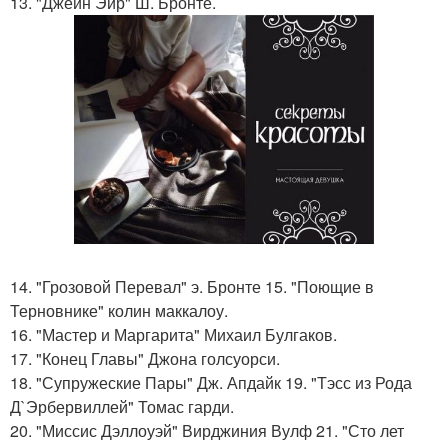
13. "Джейн Эйр" Ш. Бронте.
14. "Грозовой Перевал" э. Бронте 15. "Поющие в
Терновнике" колин маккалоу.
16. "Мастер и Маргарита" Михаил Булгаков.
17. "Конец Главы" Джона голсуорси.
18. "Супружеские Пары" Дж. Апдайк 19. "Тэсс из Рода
Д`Эрбервиллей" Томас гарди.
20. "Миссис Дэллоуэй" Вирджиния Вулф 21. "Сто лет