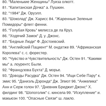
80. "Маленькие Женщины" Луиза олкотт.
81. "Капитанская Дочка" а. Пушкин.
82. "1984" Дж. Оруэлл.
83. "Шоколад" Дж. Харисс 84. "Жаренные Зеленые
Помидоры" флегг фенни.
85. "Голубая Кровь" мелисса де ла Круз.
86. "Ходячий Замок" Д. у. Джонс.
87. "Бедные Люди" Ф. Достоевский.
88. "Английский Пациент" М. ондатже 89. "Африканская
Королева" с. с. форестер.
90. "Чувство и Чувствительность" Дж. Остен 91. "Какими
мы" а. лоурентс Были.
92. "Французова Бухта" Д. морье.
93. "Доводы Расудка" Дж. Остен 94. "Ищи Себе Пару" к.
эмис 95. "Даниэль Дэронда" Дж. Элиот 96. "Анжелика"
Анн и Серж голон 97. "Дневник Бриджит Джонс" Х.
филдинг 98. "Шопоголик" с. кинсела 99. "Искупление" и.
макьюэн 100. "Опасные Связи" ш. лакло.