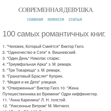
СОВРЕМЕННАЯ ДЕВУШКА
главная
новости
статьи
100 самых романтичных книг.
1. "Человек, Который Смеётся" Виктор Гюго.
2. "Одиночество в Сети" я. Вишневский.
3. "Один День" Николас спаркс.
4. "Триумфальная Арка" э. М. ремарк.
5. "Три Товарища" э. М. ремарк.
6. "Гранатовый Браслет" Куприн.
7. "Медея и ее Дети" улицкая.
9. "Отверженные" Виктор Гюго 10. "Жена
Путешественника во Времени" Одри ниффенеггер.
11. "Анна Каренина" Л. Н. толстой.
12. "Унесенные Ветром" М. Митчелл.