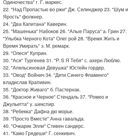
Одиночества" г. Г. маркес.
22. "Над Пропастью во ржи" Дж. Селинджер 23. "Шум и
Ярость" фолкнер.
24. "Два Капитана" Каверин.
25. "Машенька" Набоков 26. "Алые Паруса" а. Грин 27.
"Улыбка Черного Кота" Олег рой 28. "Время Жить и
Время Умирать" э. М. ремарк.
29. "Олеся" Куприн.
30. "Ася" Тургенев 31. "P. S Я Тебя" с. ахерн Люблю.
32. "Апельсиновая Девушка" Юстейн гордер.
33. "Овод" Войнич 34. "Дети Синего Фламинго"
владислав Крапивин.
35. "Доктор Живаго" б. Пастернак.
36. "Красное и Черное" Стендаль 37. "Ромео и
Джульетта" у. шекспир.
38. "Ребекка" Дафна дю морье.
39. "Просто Вместе" Анна гавальда.
40. "Очкарик Элли" Стивен сандерс.
41. "Камо Грядеши" Г. сенкивич.