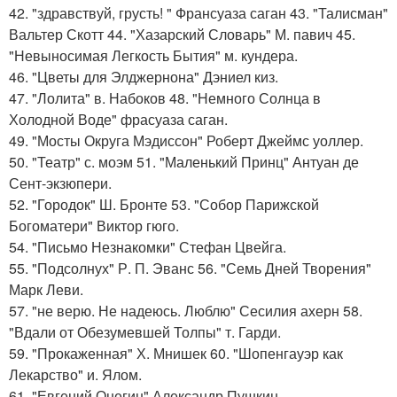
42. "здравствуй, грусть! " Франсуаза саган 43. "Талисман"
Вальтер Скотт 44. "Хазарский Словарь" М. павич 45.
"Невыносимая Легкость Бытия" м. кундера.
46. "Цветы для Элджернона" Дэниел киз.
47. "Лолита" в. Набоков 48. "Немного Солнца в
Холодной Воде" фрасуаза саган.
49. "Мосты Округа Мэдиссон" Роберт Джеймс уоллер.
50. "Театр" с. моэм 51. "Маленький Принц" Антуан де
Сент-экзюпери.
52. "Городок" Ш. Бронте 53. "Собор Парижской
Богоматери" Виктор гюго.
54. "Письмо Незнакомки" Стефан Цвейга.
55. "Подсолнух" Р. П. Эванс 56. "Семь Дней Творения"
Марк Леви.
57. "не верю. Не надеюсь. Люблю" Сесилия ахерн 58.
"Вдали от Обезумевшей Толпы" т. Гарди.
59. "Прокаженная" Х. Мнишек 60. "Шопенгауэр как
Лекарство" и. Ялом.
61. "Евгений Онегин" Александр Пушкин.