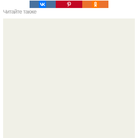
Читайте также
Очень вкусный и быстрый торт "Чародейка".
Ловим вдохновение на август (и уже очень мы хотим в
отпуск).