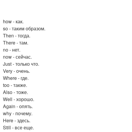
how - как.
so - таким образом.
Then - тогда.
There - там.
no - нет.
now - сейчас.
Just - только что.
Very - очень.
Where - где.
too - также.
Also - тоже.
Well - хорошо.
Again - опять.
why - почему.
Here - здесь.
Still - все еще.