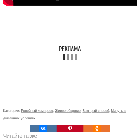
Категории:
Репейный компресс
,
Живое общение
,
Быстрый способ
,
Минуты в
домашних условиях
Читайте также