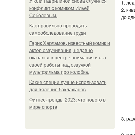
У юли Гаврилиной снова случился
1. ле
конфликт с комиком Ильей
2. ки
Соболевым.
до од
Как правильно проводить
самообследование груди
Гарик Харламов, известный комик и
актер озвучивания, недавно
оказался в центре внимания из-за
своей работы над озвучкой
мультфильма про колобка.
Какие специи лучше использовать
для вяления баклажанов
Фитнес-тренды 2023: что нового в
мире спорта
3. ра
2. ма