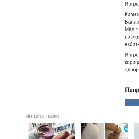
Ингре
Киви 
Банан
Мёд 1 
разло
взбит
Ингре
кориц
однор
Понр
Читайте также