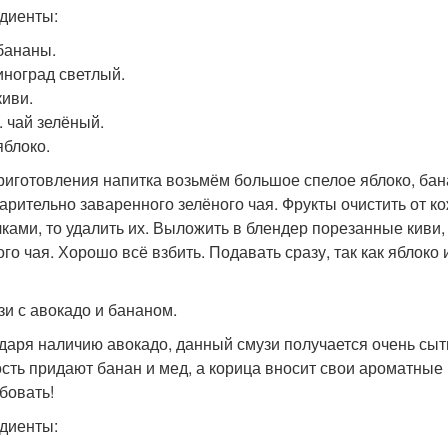
диенты:
 бананы.
виноград светлый.
киви.
л. чай зелёный.
яблоко.
риготовления напитка возьмём большое спелое яблоко, бана
арительно заваренного зелёного чая. Фрукты очистить от ко
чками, то удалить их. Выложить в блендер порезанные киви, 
ого чая. Хорошо всё взбить. Подавать сразу, так как яблоко
узи с авокадо и бананом.
даря наличию авокадо, данный смузи получается очень сытн
сть придают банан и мед, а корица вносит свои ароматные 
бовать!
диенты: