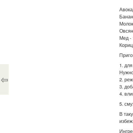
Авокад
Банан 
Молок
Овсяны
Мед - 
Кориц
Приго
1. дл
Нужно
⇦
2. ре
3. до
4. вл
5. сму
В так
избеж
Ингре