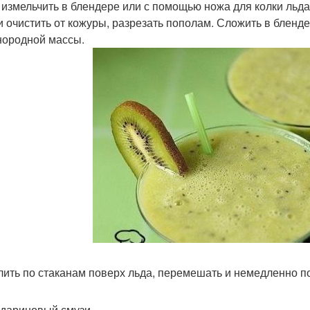
д измельчить в блендере или с помощью ножа для колки льда
ви очистить от кожуры, разрезать пополам. Сложить в бленде
нородной массы.
злить по стаканам поверх льда, перемешать и немедленно п
ндариновый смузи.