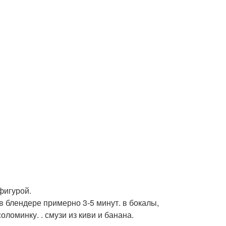
фигурой.
в блендере примерно 3-5 минут. в бокалы,
ломинку. . смузи из киви и банана.