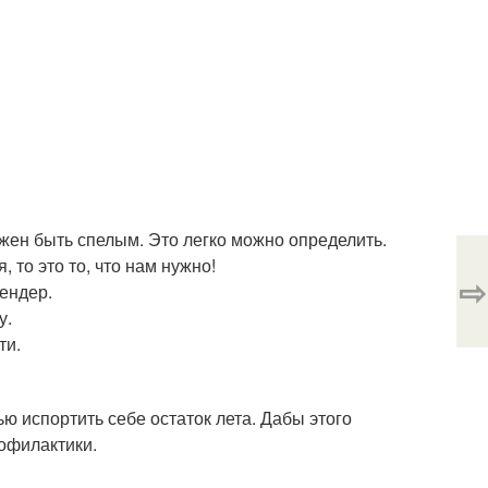
лжен быть спелым. Это легко можно определить.
 то это то, что нам нужно!
⇨
лендер.
у.
ти.
ю испортить себе остаток лета. Дабы этого
офилактики.