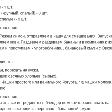
- 1 шт.
(крупный, спелый) - 3 шт.
спелые) - 3 шт.
товление:
 Режем лимон, отправляем в чашу для смешивания. Запуска
ляем киви. Раздеваем раздеваем бананы и в компанию к и
ам и приступаем к употреблению. . банановый смузи с Овся
диенты:
н, порезать на куски.
ашки овсяных хлопьев (сырых).
2 Чашки простого или ванильного йогурта. 1/2 чашки молока.
ию).
товление:
тить все ингредиенты в блендер поместить. смешивать на 
одного состояния. . чернично - банановый смузи.