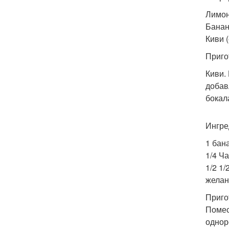
Лимон 
Банан 
Киви (
Приго
Киви.
добав
бокал
Ингре
1 бана
1/4 Ч
1/2 1/
желан
Приго
Помес
однор