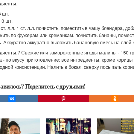
диенты:
3 шт.
 3 шт.
ст. л.л. 1 ст. л.л. почистить, поместить в чашу блендера, д
жить по фужерам или креманкам. почистить бананы, помести
ь. Аккуратно аккуратно выложить банановую смесь на слой к
диенты:? Свежие или замороженные ягоды малины - 150 гр?
а - по вкусу приготовление: все ингредиенты, кроме корицы
одной консистенции. Налить в бокал, сверху посыпать кори
авилось? Поделитесь с друзьями!