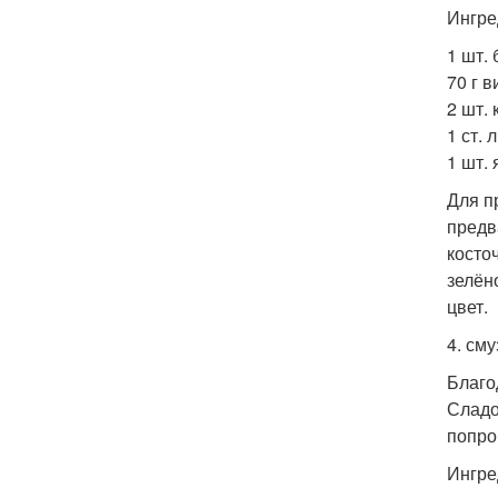
Ингре
1 шт.
70 г 
2 шт. 
1 ст. 
1 шт. 
Для п
предв
косто
зелён
цвет.
4. см
Благо
Сладо
попро
Ингре