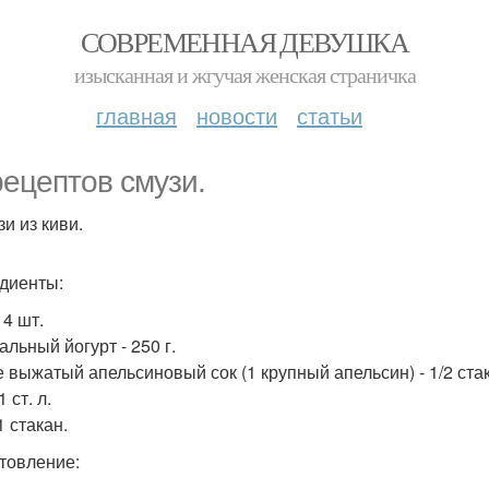
СОВРЕМЕННАЯ ДЕВУШКА
изысканная и жгучая женская страничка
главная
новости
статьи
рецептов смузи.
зи из киви.
диенты:
 4 шт.
льный йогурт - 250 г.
 выжатый апельсиновый сок (1 крупный апельсин) - 1/2 ста
1 ст. л.
1 стакан.
товление: