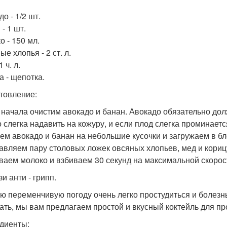
о - 1/2 шт.
- 1 шт.
о - 150 мл.
е хлопья - 2 ст. л.
1 ч. л.
а - щепотка.
товление:
я начала очистим авокадо и банан. Авокадо обязательно до
 слегка надавить на кожуру, и если плод слегка проминается,
жем авокадо и банан на небольшие кусочки и загружаем в б
бавляем пару столовых ложек овсяных хлопьев, мед и кориц
иваем молоко и взбиваем 30 секунд на максимальной скорос
зи анти - грипп.
ую переменчивую погоду очень легко простудиться и болезнь
ать, мы вам предлагаем простой и вкусный коктейль для пр
диенты: