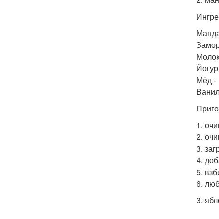
Ингре
Манда
Замор
Молоко
Йогурт
Мёд - 
Ванили
Приго
1. оч
2. оч
3. за
4. до
5. вз
6. лю
3. яб