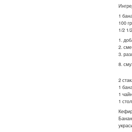
Ингре
1 бан
100 г
1/2 1/
1. до
2. см
3. ра
8. см
2 ста
1 бан
1 чай
1 сто
Кефир
Банан
украс