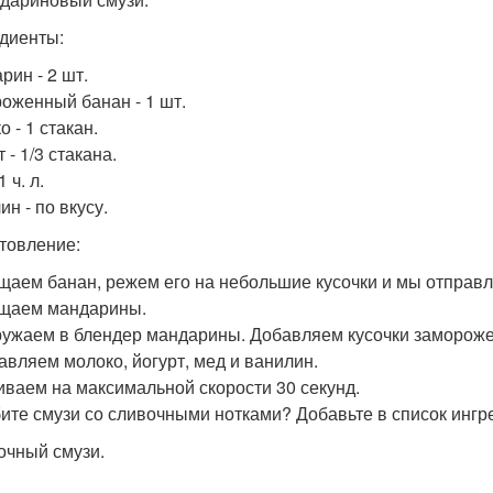
диенты:
рин - 2 шт.
оженный банан - 1 шт.
 - 1 стакан.
 - 1/3 стакана.
1 ч. л.
н - по вкусу.
товление:
ищаем банан, режем его на небольшие кусочки и мы отправл
ищаем мандарины.
гружаем в блендер мандарины. Добавляем кусочки замороже
бавляем молоко, йогурт, мед и ванилин.
биваем на максимальной скорости 30 секунд.
бите смузи со сливочными нотками? Добавьте в список инг
лочный смузи.