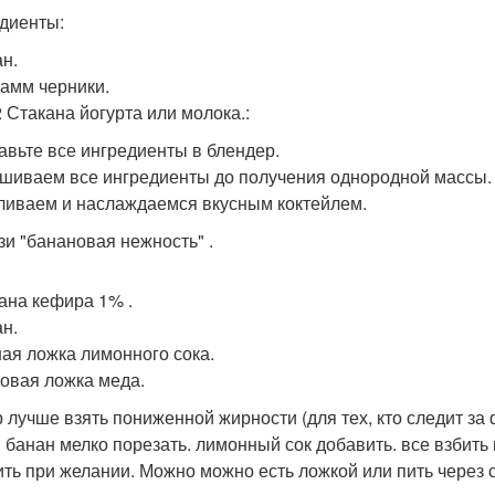
диенты:
ан.
рамм черники.
2 Стакана йогурта или молока.:
бавьте все ингредиенты в блендер.
ешиваем все ингредиенты до получения однородной массы.
зливаем и наслаждаемся вкусным коктейлем.
узи "банановая нежность" .
кана кефира 1% .
ан.
ная ложка лимонного сока.
ловая ложка меда.
 лучше взять пониженной жирности (для тех, кто следит за 
 банан мелко порезать. лимонный сок добавить. все взбить 
ить при желании. Можно можно есть ложкой или пить через со