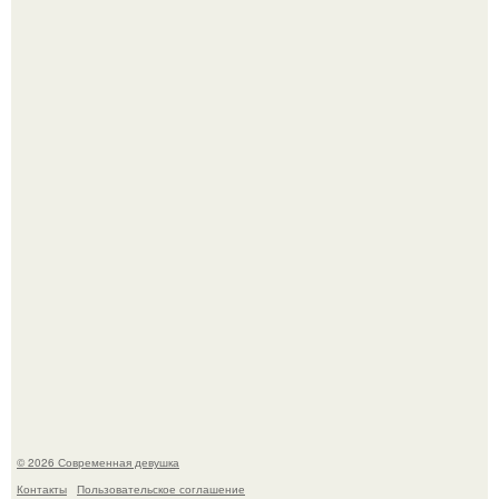
Большинство замечало, что после оргазма мужчина
часто почти сразу теряет возбуждение, тогда как
женщина может дольше сохранять возбуждение.
Платье, которое до сих пор вызывает споры спустя годы.
© 2026 Современная девушка
Контакты
Пользовательское соглашение