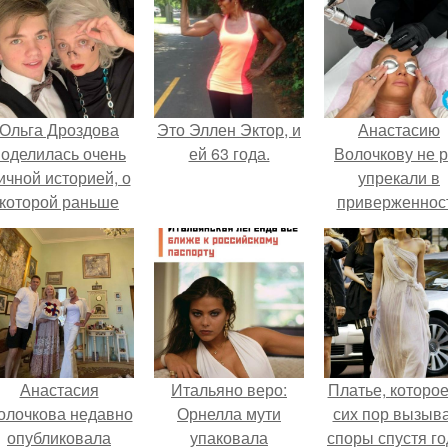
Ольга Дроздова
Это Эллен Эктор, и
Анастасию
поделилась очень
ей 63 года.
Волочкову не р
ичной историей, о
упрекали в
которой раньше
приверженнос
очти не говорила.
устаревшим бью
процедурам.
Анастасия
Итальяно веро:
Платье, которое
олочкова недавно
Орнелла мути
сих пор вызыв
опубликовала
упаковала
споры спустя го