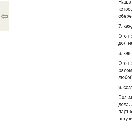
Наша 
котор
⇦
обере
7. ка
Это п
долги
8. ка
Это п
рядом
любой
9. со
Возьм
дела.
партн
энтуз