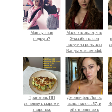
Моя лучшая
Мало кто знает, что
подруга?
Элизабет олсен
получила роль алы
л
Ванды максимофф
не сразу.
п
Приготовь ПП
Дженнифер Лопес
лепешку с сыром и
исполнилось 57, и
В
творогом.
её отношение к