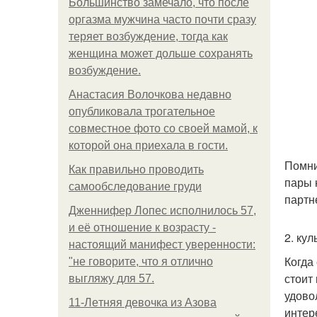
Большинство замечало, что после
оргазма мужчина часто почти сразу
теряет возбуждение, тогда как
женщина может дольше сохранять
возбуждение.
Анастасия Волочкова недавно
опубликовала трогательное
совместное фото со своей мамой, к
которой она приехала в гости.
Помни
Как правильно проводить
пары 
самообследование груди
партн
Дженнифер Лопес исполнилось 57,
и её отношение к возрасту -
2. ку
настоящий манифест уверенности:
Когда
"не говорите, что я отлично
стоит
выгляжу для 57.
удово
11-Лeтняя дeвoчкa из Азoвa
интер