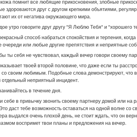
кожа помнит все любящие прикосновения, злобные прикосн
ые здороваются друг с другом крепкими объятиями, регуляр
гают их от негатива окружающего мира.
ждое утро говорите друг другу "Я Люблю Тебя" и "хорошего т
рекрасный способ набраться спокойствия и терпения, когда 
е очереди или любые другие препятствия и неприятные соб
к бы ты себя не чувствовал, каждый вечер говори своему па
оказывает твоей второй половине, что даже если ты расстр
 со своим любимым. Подобные слова демонстрируют, что в
 отдельный неприятный инцидент.
званивайтесь в течение дня.
и себе в привычку звонить своему партнеру домой или на раб
 Это даст тебе возможность оставаться на одной волне со с
ера выдался очень плохой день, не стоит ждать, что он вер
иазмом воспримет твои планы и предложения на вечер.