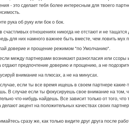
ения - это сделает тебя более интересным для твоего парт
исимость.
ите рука об руку или бок о бок.
в счастливых отношениях никогда не отстают и не тащатся д
 ведь для них намного важнее быть вместе, чем ловить мух 
елай доверие и прощение режимом "по Умолчанию".
если между партнерами возникают разногласия или ссоры и
а отдают предпочтение доверию и прощению, а не подозрит
кусируй внимание на плюсах, а не на минусах.
 случае, если ты все время ищешь в своем партнере какие-т
шь. В случае если ты фокусируешь свое внимание на том, ч
тельно что-нибудь найдешь. Все зависит только от того, чт
а делают акцент на положительных качествах своих партнер
нимайтесь сразу же, как только видите друг друга после рабо