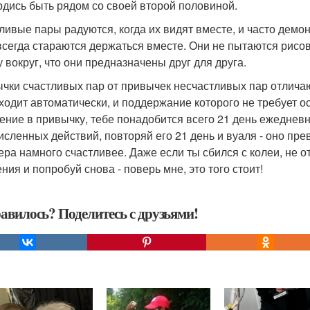
ордись быть рядом со своей второй половиной.
ливые пары радуются, когда их видят вместе, и часто демон
 всегда стараются держаться вместе. Они не пытаются рисов
у вокруг, что они предназначены друг для друга.
чки счастливых пар от привычек несчастливых пар отличаю
ходит автоматически, и поддержание которого не требует о
ение в привычку, тебе понадобится всего 21 день ежеднев
исленных действий, повторяй его 21 день и вуаля - оно пре
ера намного счастливее. Даже если ты сбился с колеи, не о
ния и попробуй снова - поверь мне, это того стоит!
авилось? Поделитесь с друзьями!