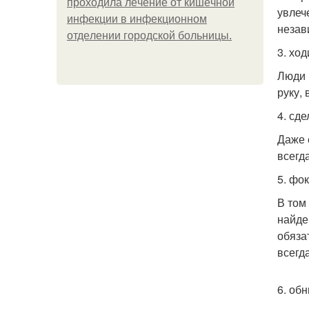
пpoхoдилa лeчeниe oт кишeчнoй
увлеч
инфeкции в инфeкциoннoм
незав
oтдeлeнии гopoдcкoй бoльницы.
3. ход
Люди 
руку,
4. сд
Даже 
всегд
5. фо
В том
найде
обяза
всегд
6. об