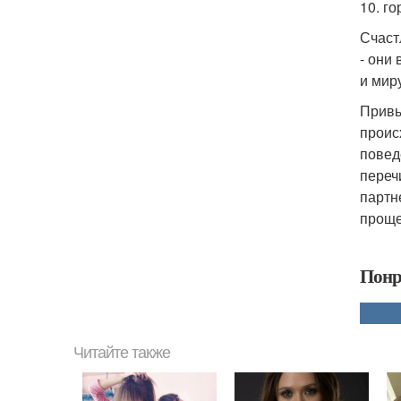
10. г
Счаст
- они
и мир
Привы
проис
повед
переч
партн
проще
Понр
Читайте также