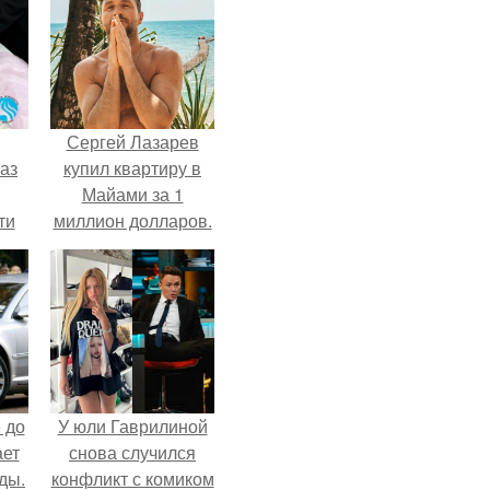
Сергей Лазарев
аз
купил квартиру в
Майами за 1
ти
миллион долларов.
ти -
 до
У юли Гаврилиной
ает
снова случился
ды.
конфликт с комиком