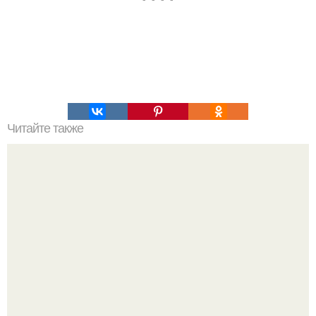
Читайте также
3 эфирных масла, которые спасут от старения кожи!