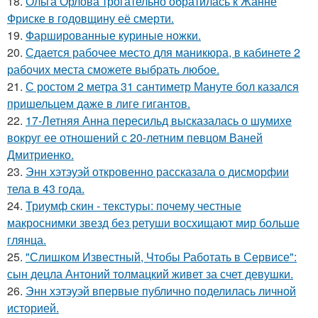
18.
Ольга Орлова трогательно обратилась к Жанне
Фриске в годовщину её смерти.
19.
Фаршированные куриные ножки.
20.
Сдается рабочее место для маникюра, в кабинете 2
рабочих места сможете выбрать любое.
21.
С ростом 2 метра 31 сантиметр Мануте бол казался
пришельцем даже в лиге гигантов.
22.
17-Летняя Анна пересильд высказалась о шумихе
вокруг ее отношений с 20-летним певцом Ваней
Дмитриенко.
23.
Энн хэтэуэй откровенно рассказала о дисморфии
тела в 43 года.
24.
Триумф скин - текстуры: почему честные
макроснимки звезд без ретуши восхищают мир больше
глянца.
25.
"Слишком Известный, Чтобы Работать в Сервисе":
сын децла Антоний толмацкий живет за счет девушки.
26.
Энн хэтэуэй впервые публично поделилась личной
историей.