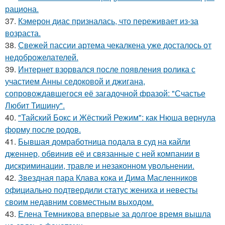
рациона.
37.
Кэмерон диас призналась, что переживает из-за
возраста.
38.
Свежей пассии артема чекалкена уже досталось от
недоброжелателей.
39.
Интернет взорвался после появления ролика с
участием Анны седоковой и джигана,
сопровождавшегося её загадочной фразой: "Счастье
Любит Тишину".
40.
"Тайский Бокс и Жёсткий Режим": как Нюша вернула
форму после родов.
41.
Бывшая домработница подала в суд на кайли
дженнер, обвинив её и связанные с ней компании в
дискриминации, травле и незаконном увольнении.
42.
Звездная пара Клава кока и Дима Масленников
официально подтвердили статус жениха и невесты
своим недавним совместным выходом.
43.
Елена Темникова впервые за долгое время вышла