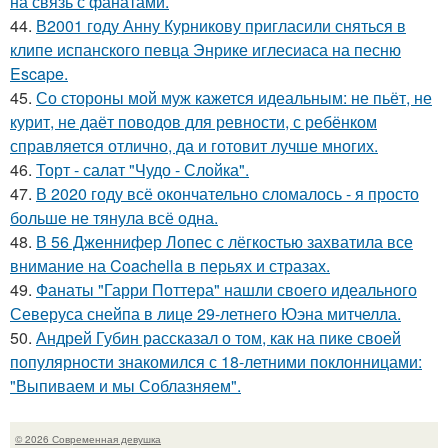
на связь с фанатами.
44.
В2001 году Анну Курникову пригласили сняться в
клипе испанского певца Энрике иглесиаса на песню
Escape.
45.
Со стороны мой муж кажется идеальным: не пьёт, не
курит, не даёт поводов для ревности, с ребёнком
справляется отлично, да и готовит лучше многих.
46.
Торт - салат "Чудо - Слойка".
47.
В 2020 году всё окончательно сломалось - я просто
больше не тянула всё одна.
48.
В 56 Дженнифер Лопес с лёгкостью захватила все
внимание на Coachella в перьях и стразах.
49.
Фанаты "Гарри Поттера" нашли своего идеального
Северуса снейпа в лице 29-летнего Юэна митчелла.
50.
Андрей Губин рассказал о том, как на пике своей
популярности знакомился с 18-летними поклонницами:
"Выпиваем и мы Соблазняем".
© 2026 Современная девушка