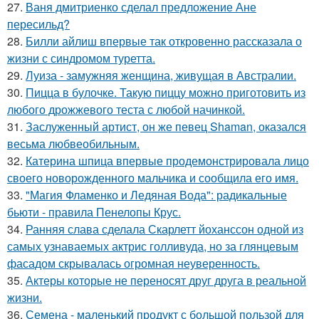
27.
Ваня дмитриенко сделал предложение Ане
пересильд?
28.
Билли айлиш впервые так откровенно рассказала о
жизни с синдромом туретта.
29.
Луиза - замужняя женщина, живущая в Австралии.
30.
Пицца в булочке. Такую пиццу можно приготовить из
любого дрожжевого теста с любой начинкой.
31.
Заслуженный артист, он же певец Shaman, оказался
весьма любвеобильным.
32.
Катерина шпица впервые продемонстрировала лицо
своего новорожденного мальчика и сообщила его имя.
33.
"Магия Фламенко и Ледяная Вода": радикальные
бьюти - правила Пенелопы Крус.
34.
Ранняя слава сделала Скарлетт йоханссон одной из
самых узнаваемых актрис голливуда, но за глянцевым
фасадом скрывалась огромная неуверенность.
35.
Актеры которые не переносят друг друга в реальной
жизни.
36.
Семена - маленький продукт с большой пользой для