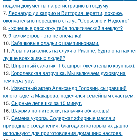
подали документы на регистрацию в госдуму.
7.
Леонардо ди каприо и Виттория черетти, похоже,
окончательно перешли в статус "Серьезно и Надолго".
8.
- хочешь я расскажу тебе политический анекдот?
9.
9 километров - это не опечатка!
10.
Кабачковые оладьи с шампиньонами.
11.
А вы натыкались на слухи о Рианне, будто она пахнет
лучше всех живых людей?
12.
Шпротный салатик. 1 б. шпрот (желательно крупных).
13.
Королевская ватрушка. Мы включаем духовку на
температуру.
14.
Известный актер Александр Головин, сыгравший
юного кадета Макарова, поделился семейным счастьем.
15.
Сырные лепешки за 15 минут.
16.
Шаурма по-питерски, пальчики оближешь!
17.
Семена укропа. Содержат эфирные масла и
природные соединения, благодаря которым их давно
используют для приготовления домашних настоев.