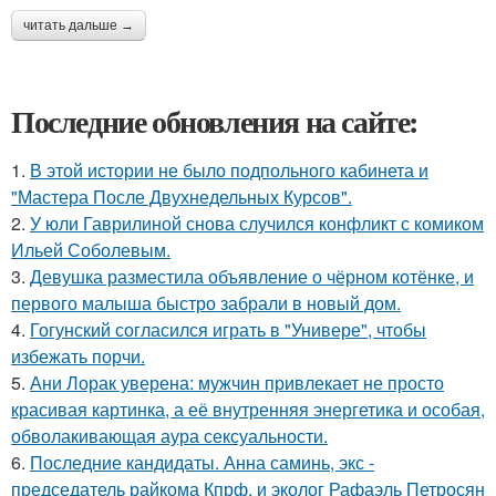
читать дальше →
Последние обновления на сайте:
1.
В этой истории не было подпольного кабинета и
"Мастера После Двухнедельных Курсов".
2.
У юли Гаврилиной снова случился конфликт с комиком
Ильей Соболевым.
3.
Девушка разместила объявление о чёрном котёнке, и
первого малыша быстро забрали в новый дом.
4.
Гогунский согласился играть в "Универе", чтобы
избежать порчи.
5.
Ани Лорак уверена: мужчин привлекает не просто
красивая картинка, а её внутренняя энергетика и особая,
обволакивающая аура сексуальности.
6.
Последние кандидаты. Анна саминь, экс -
председатель райкома Кпрф, и эколог Рафаэль Петросян