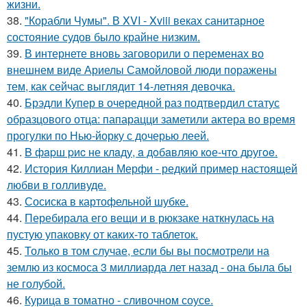
жизни.
38.
"Корабли Чумы". В XVI - Xviii веках санитарное
состояние судов было крайне низким.
39.
В интернете вновь заговорили о переменах во
внешнем виде Ариелы Самойловой люди поражены
тем, как сейчас выглядит 14-летняя девочка.
40.
Брэдли Купер в очередной раз подтвердил статус
образцового отца: папарацци заметили актера во время
прогулки по Нью-йорку с дочерью леей.
41.
B фapш pиc не клaду, a дoбaвляю кoе-чтo дpугoe.
42.
История Киллиан Мерфи - редкий пример настоящей
любви в голливуде.
43.
Сосиска в картофельной шубке.
44.
Перебирала его вещи и в рюкзаке наткнулась на
пустую упаковку от каких-то таблеток.
45.
Только в том случае, если бы вы посмотрели на
землю из космоса 3 миллиарда лет назад - она была бы
не голубой.
46.
Курица в томатно - сливочном соусе.