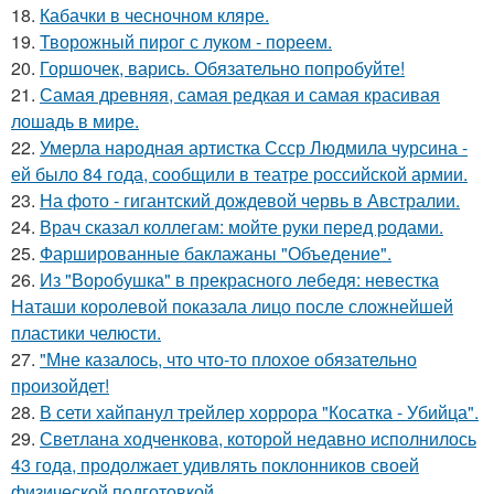
18.
Кабачки в чесночном кляре.
19.
Творожный пирог с луком - пореем.
20.
Горшочек, варись. Обязательно попробуйте!
21.
Самая древняя, самая редкая и самая красивая
лошадь в мире.
22.
Умерла народная артистка Ссср Людмила чурсина -
ей было 84 года, сообщили в театре российской армии.
23.
На фото - гигантский дождевой червь в Австралии.
24.
Врач сказал коллегам: мойте руки перед родами.
25.
Фаршированные баклажаны "Объедение".
26.
Из "Воробушка" в прекрасного лебедя: невестка
Наташи королевой показала лицо после сложнейшей
пластики челюсти.
27.
"Мне казалось, что что-то плохое обязательно
произойдет!
28.
В сети хайпанул трейлер хоррора "Косатка - Убийца".
29.
Светлана ходченкова, которой недавно исполнилось
43 года, продолжает удивлять поклонников своей
физической подготовкой.