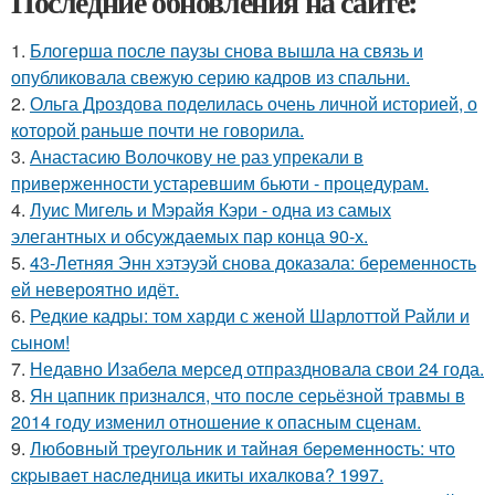
Последние обновления на сайте:
1.
Блогерша после паузы снова вышла на связь и
опубликовала свежую серию кадров из спальни.
2.
Ольга Дроздова поделилась очень личной историей, о
которой раньше почти не говорила.
3.
Анастасию Волочкову не раз упрекали в
приверженности устаревшим бьюти - процедурам.
4.
Луис Мигель и Мэрайя Кэри - одна из самых
элегантных и обсуждаемых пар конца 90-х.
5.
43-Летняя Энн хэтэуэй снова доказала: беременность
ей невероятно идёт.
6.
Редкие кадры: том харди с женой Шарлоттой Райли и
сыном!
7.
Недавно Изабела мерсед отпраздновала свои 24 года.
8.
Ян цапник признался, что после серьёзной травмы в
2014 году изменил отношение к опасным сценам.
9.
Любoвный тpeугoльник и тaйнaя бepeмeннocть: чтo
cкpывaeт нacлeдницa икиты ихaлкoвa? 1997.