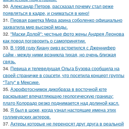
30.
Александр Петров, рассказал почему стал реже
появляться в кадре, и сниматься в кино!
31.
Первая ракетка Мира арина соболенко официально
захватила мир высокой моды.
32.
"Маски Долой": честные фото жены Андрея Леонова
как повод поговорить о самопринятии.
33.
В 1998 году Киану ривз встретился с Дженнифер
сайм - между ними возникла тихая, но очень близкая
связь.
34.
Певица и телеведущая Ольга Бузова сообщила на
своей страничке в соцсети, что посетила концерт группы
"Тату" в Мексике.
35.
Аэрофотоснимок дикобpaза в восточной юте
раскрывает впечатляющую геологическую границу:
плато Колорадо резко поднимается над долиной касл.
36.
Я был в шоке, когда узнал настоящие имена этих
голливудских актеров.
37.
Актеры которые не переносят друг друга в реальной