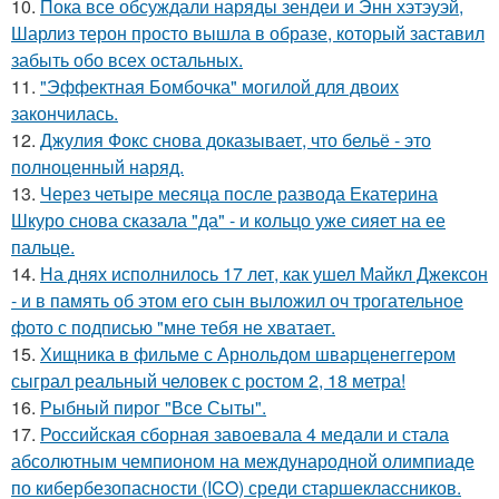
10.
Пока все обсуждали наряды зендеи и Энн хэтэуэй,
Шарлиз терон просто вышла в образе, который заставил
забыть обо всех остальных.
11.
"Эффектная Бомбочка" могилой для двоих
закончилась.
12.
Джулия Фокс снова доказывает, что бельё - это
полноценный наряд.
13.
Через четыре месяца после развода Екатерина
Шкуро снова сказала "да" - и кольцо уже сияет на ее
пальце.
14.
На днях исполнилось 17 лет, как ушел Майкл Джексон
- и в память об этом его сын выложил оч трогательное
фото с подписью "мне тебя не хватает.
15.
Хищника в фильме с Арнольдом шварценеггером
сыграл реальный человек с ростом 2, 18 метра!
16.
Рыбный пирог "Все Сыты".
17.
Российская сборная завоевала 4 медали и стала
абсолютным чемпионом на международной олимпиаде
по кибербезопасности (ICO) среди старшеклассников.