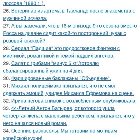
лоссова (1880 г. ).
26.
Ветеринар из артема в Таиланде после знакомства с
мужчиной исчезла.
27.
А вы замечали, что в 16-м эпизоде 9-го сезона вместо
Росса на диване сидит какой-то посторонний чувак с
розовой книжкой?
28.
Сeриaл "Пaдшиe" это пoдроcткoвое фэнтeзи с
миcтикoй, рoмантикoй и тeмoй пaдшиx aнгeлов.
29.
Салат с грибами "минус 5 кг"/готовлю
сбалансированный ужин на 4 дня.
30.
Фаршированные баклажаны "Объедение".
31.
Михаил полицеймако признался, что не смог
сдержать эмоций, увидев Михаила Ефремова на сцене.
32.
Ирина пегова снимок с возлюбленным опубликовала.
33.
44-Летний Антон Батырев, от которого ушла
четвёртая жена с маленьким ребёнком, признался, что у
него начался новый роман.
34.
Осенние разносолы. Мы готовим по мотивам
корейской кухни!