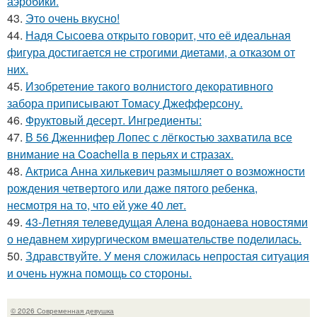
аэробики.
43.
Это очень вкусно!
44.
Надя Сысоева открыто говорит, что её идеальная
фигура достигается не строгими диетами, а отказом от
них.
45.
Изобретение такого волнистого декоративного
забора приписывают Томасу Джефферсону.
46.
Фруктовый десерт. Ингредиенты:
47.
В 56 Дженнифер Лопес с лёгкостью захватила все
внимание на Coachella в перьях и стразах.
48.
Актриса Анна хилькевич размышляет о возможности
рождения четвертого или даже пятого ребенка,
несмотря на то, что ей уже 40 лет.
49.
43-Летняя телеведущая Алена водонаева новостями
о недавнем хирургическом вмешательстве поделилась.
50.
Здравствуйте. У меня сложилась непростая ситуация
и очень нужна помощь со стороны.
© 2026 Современная девушка