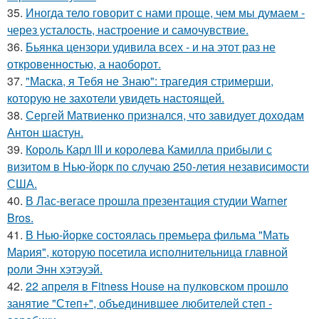
35.
Иногда тело говорит с нами проще, чем мы думаем -
через усталость, настроение и самочувствие.
36.
Бьянка цензори удивила всех - и на этот раз не
откровенностью, а наоборот.
37.
"Маска, я Тебя не Знаю": трагедия стримерши,
которую не захотели увидеть настоящей.
38.
Сергей Матвиенко признался, что завидует доходам
Антон шастун.
39.
Король Карл III и королева Камилла прибыли с
визитом в Нью-йорк по случаю 250-летия независимости
США.
40.
В Лас-вегасе прошла презентация студии Warner
Bros.
41.
В Нью-йорке состоялась премьера фильма "Мать
Мария", которую посетила исполнительница главной
роли Энн хэтэуэй.
42.
22 апреля в Fitness House на пулковском прошло
занятие "Степ+", объединившее любителей степ -