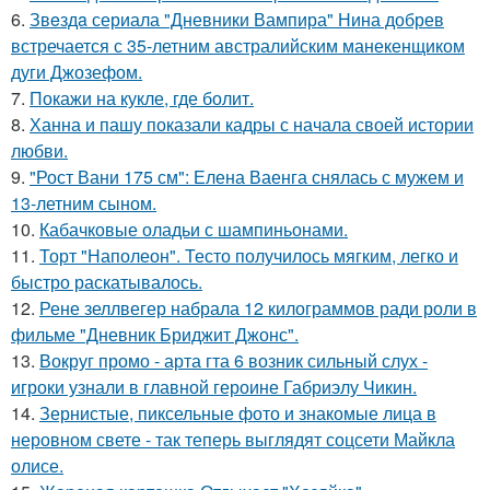
6.
Звeздa сериала "Дневники Вампира" Нина добрев
встречается с 35-летним австралийским манекенщиком
дуги Джозефом.
7.
Покажи на кукле, где болит.
8.
Ханна и пашу показали кадры с начала своей истории
любви.
9.
"Рост Вани 175 см": Елена Ваенга снялась с мужем и
13-летним сыном.
10.
Кабачковые оладьи с шампиньонами.
11.
Торт "Наполеон". Тесто получилось мягким, легко и
быстро раскатывалось.
12.
Рене зеллвегер набрала 12 килограммов ради роли в
фильме "Дневник Бриджит Джонс".
13.
Вокруг промо - арта гта 6 возник сильный слух -
игроки узнали в главной героине Габриэлу Чикин.
14.
Зернистые, пиксельные фото и знакомые лица в
неровном свете - так теперь выглядят соцсети Майкла
олисе.