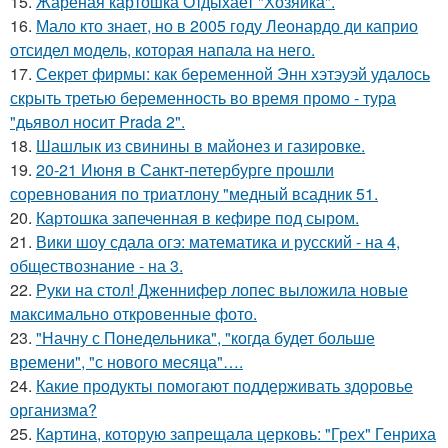
15.
Жареная картошка Отдыхает "Хозяйка".
16.
Мало кто знает, но в 2005 году Леонардо ди каприо
отсидел модель, которая напала на него.
17.
Секрет фирмы: как беременной Энн хэтэуэй удалось
скрыть третью беременность во время промо - тура
"дьявол носит Prada 2".
18.
Шашлык из свинины в майонез и газировке.
19.
20-21 Июня в Санкт-петербурге прошли
соревнования по триатлону "медный всадник 51.
20.
Картошка запеченная в кефире под сыром.
21.
Вики шоу сдала огэ: математика и русский - на 4,
обществознание - на 3.
22.
Руки на стол! Дженнифер лопес выложила новые
максимально откровенные фото.
23.
"Начну с Понедельника", "когда будет больше
времени", "с нового месяца"….
24.
Какие продукты помогают поддерживать здоровье
организма?
25.
Картина, которую запрещала церковь: "Грех" Генриха