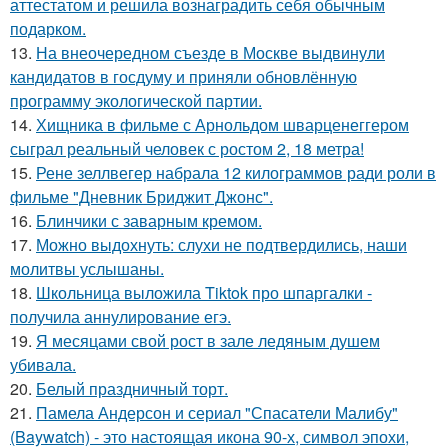
аттестатом и решила вознаградить себя обычным
подарком.
13.
На внеочередном съезде в Москве выдвинули
кандидатов в госдуму и приняли обновлённую
программу экологической партии.
14.
Хищника в фильме с Арнольдом шварценеггером
сыграл реальный человек с ростом 2, 18 метра!
15.
Рене зеллвегер набрала 12 килограммов ради роли в
фильме "Дневник Бриджит Джонс".
16.
Блинчики с заварным кремом.
17.
Можно выдохнуть: слухи не подтвердились, наши
молитвы услышаны.
18.
Школьница выложила Tiktok про шпаргалки -
получила аннулирование егэ.
19.
Я месяцами свой рост в зале ледяным душем
убивала.
20.
Белый праздничный торт.
21.
Памела Андерсон и сериал "Спасатели Малибу"
(Baywatch) - это настоящая икона 90-х, символ эпохи,