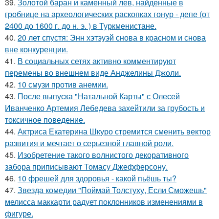
39.
Золотой баран и каменный лев, найденные в
гробнице на археологических раскопках гонур - депе (от
2400 до 1600 г. до н. э. ) в Туркменистане.
40.
20 лет спустя: Энн хэтэуэй снова в красном и снова
вне конкуренции.
41.
В социальных сетях активно комментируют
перемены во внешнем виде Анджелины Джоли.
42.
10 смузи против анемии.
43.
После выпуска "Натальной Карты" с Олесей
Иванченко Артемия Лебедева захейтили за грубость и
токсичное поведение.
44.
Актриса Екатерина Шкуро стремится сменить вектор
развития и мечтает о серьезной главной роли.
45.
Изобретение такого волнистого декоративного
забора приписывают Томасу Джефферсону.
46.
10 фрешей для здоровья - какой пьёшь ты?
47.
Звезда комедии "Поймай Толстуху, Если Сможешь"
мелисса маккарти радует поклонников изменениями в
фигуре.