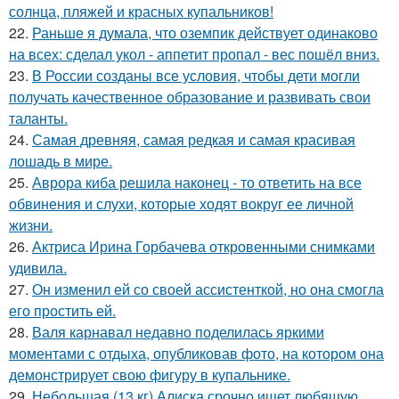
солнца, пляжей и красных купальников!
22.
Раньше я думала, что оземпик действует одинаково
на всех: сделал укол - аппетит пропал - вес пошёл вниз.
23.
В России созданы все условия, чтобы дети могли
получать качественное образование и развивать свои
таланты.
24.
Самая древняя, самая редкая и самая красивая
лошадь в мире.
25.
Аврора киба решила наконец - то ответить на все
обвинения и слухи, которые ходят вокруг ее личной
жизни.
26.
Актриса Ирина Горбачева откровенными снимками
удивила.
27.
Он изменил ей со своей ассистенткой, но она смогла
его простить ей.
28.
Валя карнавал недавно поделилась яркими
моментами с отдыха, опубликовав фото, на котором она
демонстрирует свою фигуру в купальнике.
29.
Небольшая (13 кг) Алиска срочно ищет любящую