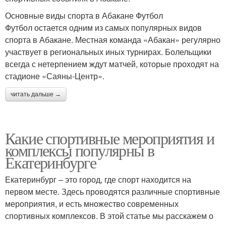
Основные виды спорта в Абакане Футбол
Футбол остается одним из самых популярных видов
спорта в Абакане. Местная команда «Абакан» регулярно
участвует в региональных иных турнирах. Болельщики
всегда с нетерпением ждут матчей, которые проходят на
стадионе «Саяны-Центр».
читать дальше →
Какие спортивные мероприятия и
комплексы популярны в
Екатеринбурге
Екатеринбург – это город, где спорт находится на
первом месте. Здесь проводятся различные спортивные
мероприятия, и есть множество современных
спортивных комплексов. В этой статье мы расскажем о