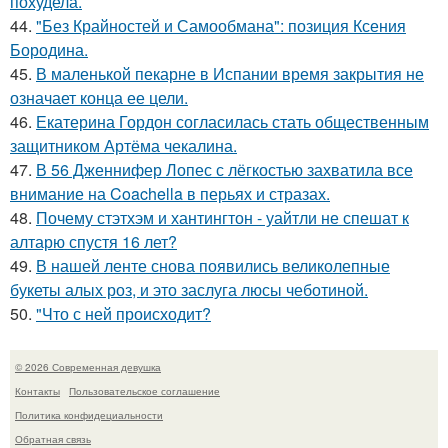
похудела.
44.
"Без Крайностей и Самообмана": позиция Ксения
Бородина.
45.
В маленькой пекарне в Испании время закрытия не
означает конца ее цели.
46.
Екатерина Гордон согласилась стать общественным
защитником Артёма чекалина.
47.
В 56 Дженнифер Лопес с лёгкостью захватила все
внимание на Coachella в перьях и стразах.
48.
Почему стэтхэм и хантингтон - уайтли не спешат к
алтарю спустя 16 лет?
49.
В нашей ленте снова появились великолепные
букеты алых роз, и это заслуга люсы чеботиной.
50.
"Что с ней происходит?
© 2026 Современная девушка
Контакты
Пользовательское соглашение
Политика конфидециальности
Обратная связь