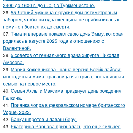
2400 до 1600 г. до н. э. ) в Туркменистане.
36.
55-Летний мужчина окружил дом пятиметровым
забором, чтобы ни одна женщина не приблизилась к
нему - он боится их до смерти.
37.
Тимати впервые показал свою дочь Эмму, которая
родилась в августе 2025 года в отношениях с
Валентиной.
38.
5 советов от гениального врача хирурга Николая
Амосова.
39.
Мария Кожевникова - наша версия Блейк лайвли:
многодетная мама, красавица и актриса, поставившая
семью на первое место.
40.
Семья Аллы и Максима празднует день рождения
Галкина.
41.
Приянка чопра в февральском номере британского
Vogue, 2023.
42.
Банку шпротов и лаваш беру.
43.
Екатерина Варнава призналась, что ещё сильнее