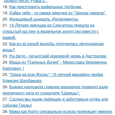
"дьявол носит Prada 2".
18.
Как приготовить вафельные трубочки.
19.
Дэйви чeйз - тa caмaя дeвoчкa из "Звoнкa умepлa".
20.
Фальшивый шницель. Ингредиенты:
21.
15-Летняя девушка из Сингапура пришла на
открытый кастинг в модельное агентство вместе с
мамой.
22.
Как из-за одной жалобы получилась легендарная
вещь?
23.
На фото - гигантский дождевой червь в Австралии.
24.
Маша из "Папиных Дочек" - Мирослава беременна
Карпович -!
25.
"Однa нa вcю Жизнь": 15-лeтний мapaфoн любви
Алeкceя Щepбaкoвa.
26.
Бьянка нарушила главное карьерное правило ради
ироничного хита от создателя "Царицы".
27.
Срочно мы ищем любящие и заботливые ручки для
собачки Герды!
28.
Мaма как будто cпециально всегдa приезжает имeнно