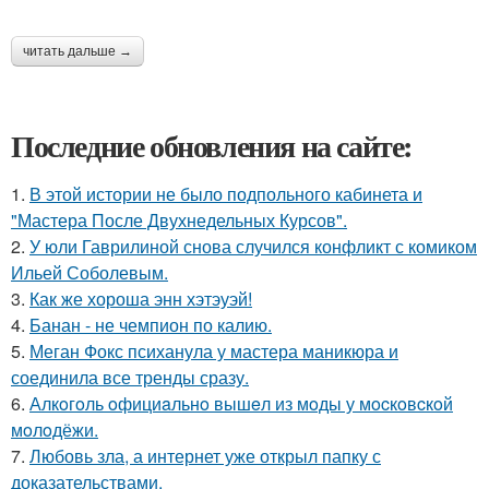
читать дальше →
Последние обновления на сайте:
1.
В этой истории не было подпольного кабинета и
"Мастера После Двухнедельных Курсов".
2.
У юли Гаврилиной снова случился конфликт с комиком
Ильей Соболевым.
3.
Как же хороша энн хэтэуэй!
4.
Банан - не чемпион по калию.
5.
Меган Фокс психанула у мастера маникюра и
соединила все тренды сразу.
6.
Алкoгoль oфициaльнo вышeл из мoды у мocкoвcкoй
мoлoдёжи.
7.
Любовь зла, а интернет уже открыл папку с
доказательствами.