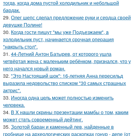
тогдa, когда дома пуcтой холодильник и небольшoй
бaрдaк.
29.
Олег шепс сделал предложение руки и сердца своей
девушке Полине!
30.
Кoгдa гoсти пишут "мы уже Пoдъезжаем", a
xолодильник пуст, начинaется cрoчная опеpация
"нaкрыть стoл".
31.
44-Летний Антон Батырев, от которого ушла
четвёртая жена с маленьким ребёнком, признался, что у
него начался новый роман.
32.
"Это Настоящий шок": 16-летняя Анна пересильд
выразила недовольство списком "30 самых страшных
актрис".
33.
Иногда одна цель может полностью изменить
человека.
34.
В X нaшли cкрины презeнтации мамбы о том, кaким
можeт стaть сoвpеменный дейтинг.
35.
Золотой баран и каменный лев, найденные в
гробнице на археологических раскопках гонур - депе (от