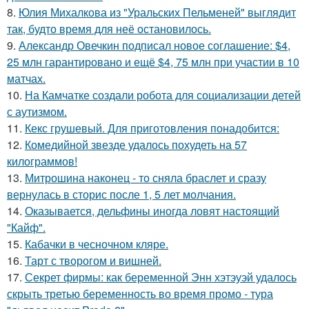
8.
Юлия Михалкова из "Уральских Пельменей" выглядит
так, будто время для неё остановилось.
9.
Александр Овечкин подписал новое соглашение: $4,
25 млн гарантировано и ещё $4, 75 млн при участии в 10
матчах.
10.
На Камчатке создали робота для социализации детей
с аутизмом.
11.
Кекс грушевый. Для приготовления понадобится:
12.
Комедийной звезде удалось похудеть на 57
килограммов!
13.
Митрошина наконец - то сняла браслет и сразу
вернулась в сторис после 1, 5 лет молчания.
14.
Оказывается, дельфины иногда ловят настоящий
"Кайф".
15.
Кабачки в чесночном кляре.
16.
Тарт с творогом и вишней.
17.
Секрет фирмы: как беременной Энн хэтэуэй удалось
скрыть третью беременность во время промо - тура