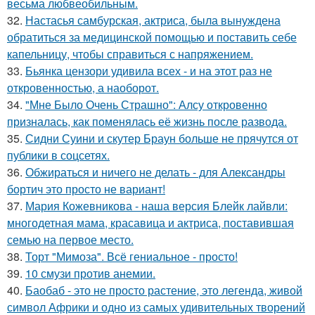
весьма любвеобильным.
32.
Настасья самбурская, актриса, была вынуждена
обратиться за медицинской помощью и поставить себе
капельницу, чтобы справиться с напряжением.
33.
Бьянка цензори удивила всех - и на этот раз не
откровенностью, а наоборот.
34.
"Мне Было Очень Страшно": Алсу откровенно
призналась, как поменялась её жизнь после развода.
35.
Сидни Суини и скутер Браун больше не прячутся от
публики в соцсетях.
36.
Обжираться и ничего не делать - для Александры
бортич это просто не вариант!
37.
Мария Кожевникова - наша версия Блейк лайвли:
многодетная мама, красавица и актриса, поставившая
семью на первое место.
38.
Торт "Мимоза". Всё гениальное - просто!
39.
10 смузи против анемии.
40.
Баобаб - это не просто растение, это легенда, живой
символ Африки и одно из самых удивительных творений