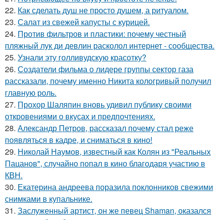
22.
Как сделать душ не просто душем, а ритуалом.
23.
Салат из свежей капусты с курицей.
24.
Против фильтров и пластики: почему честный
пляжный лук ди девлин расколол интернет - сообщества.
25.
Узнали эту голливудскую красотку?
26.
Создатели фильма о лидере группы сектор газа
рассказали, почему именно Никита кологривый получил
главную роль.
27.
Прохор Шаляпин вновь удивил публику своими
откровениями о вкусах и предпочтениях.
28.
Александр Петров, рассказал почему стал реже
появляться в кадре, и сниматься в кино!
29.
Николай Наумов, известный как Колян из "Реальных
Пацанов", случайно попал в кино благодаря участию в
КВН.
30.
Екатерина андреева поразила поклонников свежими
снимками в купальнике.
31.
Заслуженный артист, он же певец Shaman, оказался