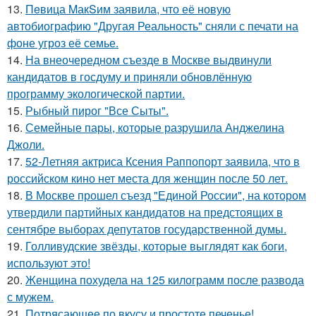
13.
Пeвица MакSим заявила, что её новую
автобиографию "Другая Реальность" сняли с печати на
фоне угроз её семье.
14.
На внеочередном съезде в Москве выдвинули
кандидатов в госдуму и приняли обновлённую
программу экологической партии.
15.
Рыбный пирог "Все Сыты".
16.
Семейные пары, которые разрушила Анджелина
Джоли.
17.
52-Летняя актриса Ксения Раппопорт заявила, что в
российском кино нет места для женщин после 50 лет.
18.
В Москве прошел съезд "Единой России", на котором
утвердили партийных кандидатов на предстоящих в
сентябре выборах депутатов государственной думы.
19.
Голливудские звёзды, которые выглядят как боги,
используют это!
20.
Женщина похудела на 125 килограмм после развода
с мужем.
21.
Потрясающее по вкусу и простоте печенье!