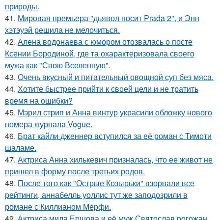
природы.
41.
Мировая премьера "дьявол носит Prada 2", и Энн
хэтэуэй решила не мелочиться.
42.
Алена водонаева с юмором отозвалась о посте
Ксении Бородиной, где та охарактеризовала своего
мужа как "Свою Вселенную".
43.
Очень вкусный и питательный овощной суп без мяса.
44.
Хотите быстрее прийти к своей цели и не тратить
время на ошибки?
45.
Мэрил стрип и Анна винтур украсили обложку нового
номера журнала Vogue.
46.
Брат кайли дженнер вступился за её роман с Тимоти
шаламе.
47.
Актриса Анна хилькевич призналась, что ее живот не
пришел в форму после третьих родов.
48.
После того как "Острые Козырьки" взорвали все
рейтинги, аннабелль уоллис тут же заподозрили в
романе с Киллианом Мерфи.
49.
Актриса мила Ершова и её муж Святослав рогожан