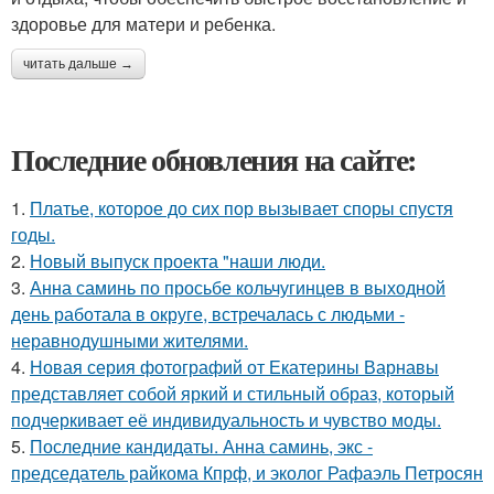
здоровье для матери и ребенка.
читать дальше →
Последние обновления на сайте:
1.
Платье, которое до сих пор вызывает споры спустя
годы.
2.
Новый выпуск проекта "наши люди.
3.
Анна саминь по просьбе кольчугинцев в выходной
день работала в округе, встречалась с людьми -
неравнодушными жителями.
4.
Новая серия фотографий от Екатерины Варнавы
представляет собой яркий и стильный образ, который
подчеркивает её индивидуальность и чувство моды.
5.
Последние кандидаты. Анна саминь, экс -
председатель райкома Кпрф, и эколог Рафаэль Петросян