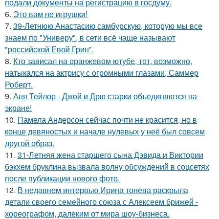
подали документы на регистрацию в госдуму.
6.
Это вам не игрушки!
7.
39-Летнюю Анастасию самбурскую, которую мы все
знаем по "Универу", в сети всё чаще называют
"российской Евой Грин".
8.
Кто зависал на оранжевом ютубе, тот, возможно,
натыкался на актрису с огромными глазами, Саммер
Роберт.
9.
Аня Тейлор - Джой и Дрю старки объединяются на
экране!
10.
Памела Андерсон сейчас почти не красится, но в
конце девяностых и начале нулевых у неё был совсем
другой образ.
11.
31-Летняя жена старшего сына Дэвида и Виктории
бэкхем бруклина вызвала волну обсуждений в соцсетях
после публикации нового фото.
12.
В недавнем интервью Ирина тонева раскрыла
детали своего семейного союза с Алексеем брижей -
хореографом, далеким от мира шоу-бизнеса.