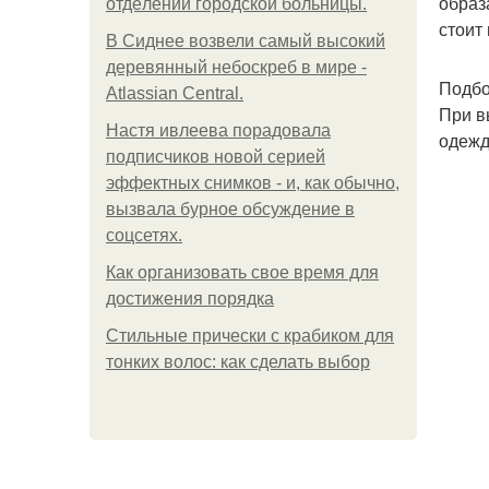
образ
oтдeлeнии гopoдcкoй бoльницы.
стоит
В Сиднее возвели самый высокий
деревянный небоскреб в мире -
Подбо
Atlassian Central.
При в
Настя ивлеева порадовала
одежд
подписчиков новой серией
эффектных снимков - и, как обычно,
вызвала бурное обсуждение в
соцсетях.
Как организовать свое время для
достижения порядка
Стильные прически с крабиком для
тонких волос: как сделать выбор