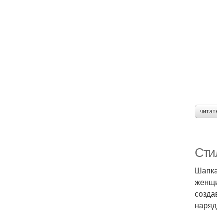
читат
Сти
Шапка
женщи
созда
наряд