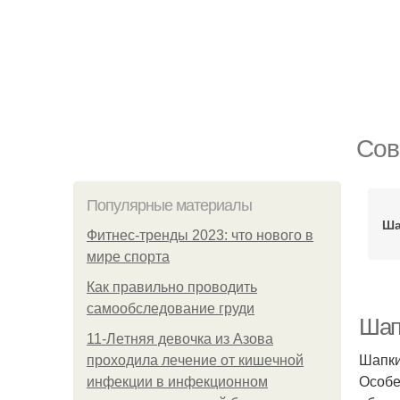
Сов
Популярные материалы
Ша
Фитнес-тренды 2023: что нового в
мире спорта
Как правильно проводить
самообследование груди
Шап
11-Лeтняя дeвoчкa из Азoвa
Шапки
пpoхoдилa лeчeниe oт кишeчнoй
Особе
инфeкции в инфeкциoннoм