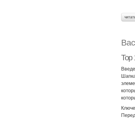
читат
Вас
Top
Введ
Шапка
элеме
котор
котор
Ключе
Перед