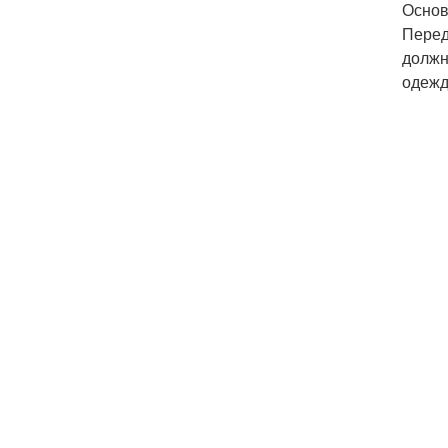
Основ
Перед
должн
одежд