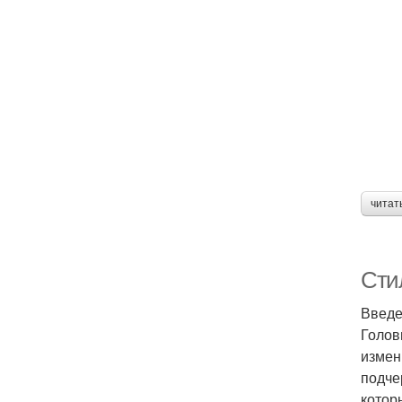
читат
Сти
Введ
Голов
измен
подче
котор