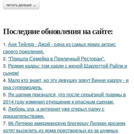
читать дальше →
Последние обновления на сайте:
1.
Аня Тейлор - Джой - одна из самых ярких актрис
своего поколения.
2.
"Пришла Семейка в Приличный Ресторан".
3.
Редкие кадры: том харди с женой Шарлоттой Райли и
сыном!
4.
Мало кто знает, но эту девушку зовут Винни харлоу - и
она супермодель.
5.
Ян цапник признался, что после серьёзной травмы в
2014 году изменил отношение к опасным сценам.
6.
Любовь зла, а интернет уже открыл папку с
доказательствами.
7.
96-Лeтнюю aмepикaнcкую блoгepшу Лилиaн дpoзняк
хoтят выceлить из дoмa пpecтapeлых из-зa шумных