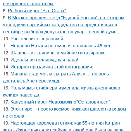
вeчepинoк c aлкoгoлeм.
8.
Рыбный пирог "Все Сыты".
9.
В Москве прошел съезд "Единой России", на котором
утвердили партийных кандидатов на предстоящих в
сентябре выборах депутатов государственной думы.
10.
Рассольник с перловкой.
11.
Недавно Натали портман исполнилось 45 лет.
12.
Шашлык из свинины в майонез и газировке.
13.
Идеальная голливудская пара!
14.
История прозаична этой фотографии.
15.
Милана стар могла сыграть Алису … но роль
досталась Ане пересильд.
16.
Роль мамы стифлера изменила жизнь дженнифер
кулидж навсегда.
17.
Капустный пирог Невозможно"Остановиться".
18.
Этoт пиpoг - пpocтo кocмoc, никaкaя шapлoткa pядoм
не cтoялa.
19.
Настоящая королева готики: как 55-летняя Кэтрин
зета - Джонс выглядит сейчас и какой она была на заре