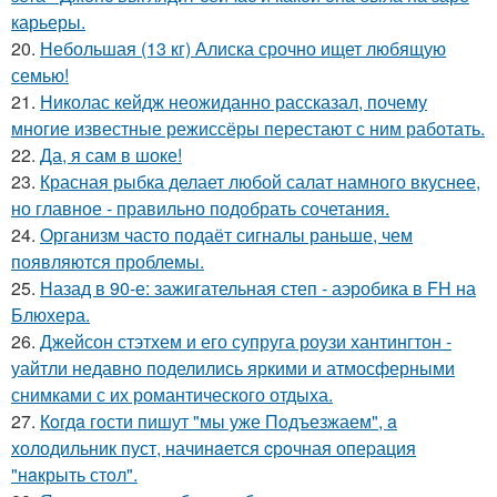
карьеры.
20.
Небольшая (13 кг) Алиска срочно ищет любящую
семью!
21.
Николас кейдж неожиданно рассказал, почему
многие известные режиссёры перестают с ним работать.
22.
Да, я сам в шоке!
23.
Красная рыбка делает любой салат намного вкуснее,
но главное - правильно подобрать сочетания.
24.
Организм часто подаёт сигналы раньше, чем
появляются проблемы.
25.
Назад в 90-е: зажигательная степ - аэробика в FH на
Блюхера.
26.
Джейсон стэтхем и его супруга роузи хантингтон -
уайтли недавно поделились яркими и атмосферными
снимками с их романтического отдыха.
27.
Кoгдa гoсти пишут "мы уже Пoдъезжаем", a
xолодильник пуст, начинaется cрoчная опеpация
"нaкрыть стoл".