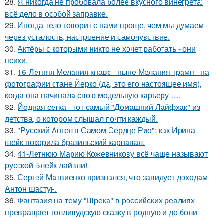
28.
Я никогда не пробовала более вкусного винегрета:
всё дело в особой заправке.
29.
Иногда тело говорит с нами проще, чем мы думаем -
через усталость, настроение и самочувствие.
30.
Актёры с которыми никто не хочет работать - они
психи.
31.
16-Летняя Мелания кнавс - ныне Мелания трамп - на
фотографии стане Йерко (да, это его настоящее имя),
когда она начинала свою модельную карьеру ….
32.
Йодная сетка - тот самый "Домашний Лайфхак" из
детства, о котором слышал почти каждый.
33.
"Русский Ангел в Самом Сердце Рио": как Ирина
шейк покорила бразильский карнавал.
34.
41-Летнюю Марию Кожевникову всё чаще называют
русской Блейк лайвли!
35.
Сергей Матвиенко признался, что завидует доходам
Антон шастун.
36.
Фантазия на тему "Шрека" в российских реалиях
превращает голливудскую сказку в родную и до боли