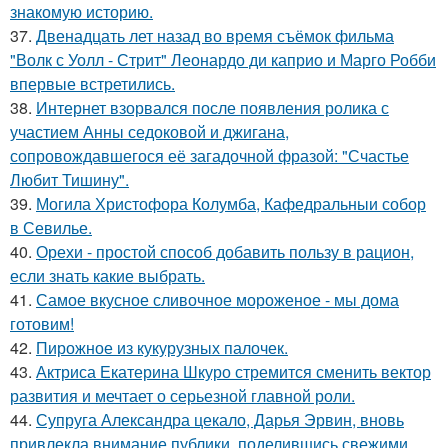
знакомую историю.
37.
Двенадцать лет назад во время съёмок фильма
"Волк с Уолл - Стрит" Леонардо ди каприо и Марго Робби
впервые встретились.
38.
Интернет взорвался после появления ролика с
участием Анны седоковой и джигана,
сопровождавшегося её загадочной фразой: "Счастье
Любит Тишину".
39.
Могила Христофора Колумба, Кафедральныи собор
в Севилье.
40.
Орехи - простой способ добавить пользу в рацион,
если знать какие выбрать.
41.
Самое вкусное сливочное мороженое - мы дома
готовим!
42.
Пирожное из кукурузных палочек.
43.
Актриса Екатерина Шкуро стремится сменить вектор
развития и мечтает о серьезной главной роли.
44.
Супруга Александра цекало, Дарья Эрвин, вновь
привлекла внимание публики, поделившись свежими